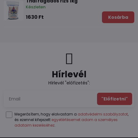
Thai ragadós rizs 1kg
Készleten
1630 Ft
Kosárba
Hírlevél
Hírlevél "előfizetés":
"Előfizetni"
Megerősítem, hogy elolvastam a
adatvédelmi szabályzatot
,
és ezennel kifejezett
egyetértésemet adom a személyes
adataim kezeléséhez
.