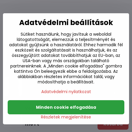
Adatvédelmi beállítások
Alternatív termékek
Sütiket használunk, hogy javítsuk a weboldal
látogatottságát, elemezzük a teljesítményét és
adatokat gyűjtsünk a használatáról. Ehhez harmadik fél
Japán Shinode sushi rizs 1kg
eszközeit és szolgáltatásait is használhatjuk, és az
Készleten
összegyűjtött adatokat továbbíthatjuk az EU-ban, az
USA-ban vagy más országokban található
1790 Ft
Kosárba
partnereinknek. A „Minden cookie elfogadása" gombra
kattintva Ön beleegyezik ebbe a feldolgozásba. Az
alábbiakban részletes információkat talál, vagy
Vörös rizs Cargo SAWAT-D 1kg
módosíthatja a beállításait.
Készleten
Adatvédelmi nyilatkozat
2140 Ft
Kosárba
Minden cookie elfogadása
Vegetáriánus rizs MAMA 80g
Készleten
Részletek megjelenítése
1110 Ft
Kosárba