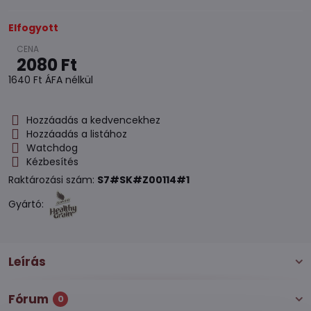
Elfogyott
2080 Ft
1640 Ft
ÁFA nélkül
Hozzáadás a kedvencekhez
Hozzáadás a listához
Watchdog
Kézbesítés
Raktározási szám:
S7#SK#Z00114#1
Gyártó:
Leírás
Fórum
0