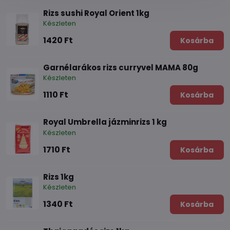
Rizs sushi Royal Orient 1kg
Készleten
1420 Ft
Kosárba
Garnélarákos rizs curryvel MAMA 80g
Készleten
1110 Ft
Kosárba
Royal Umbrella jázminrizs 1 kg
Készleten
1710 Ft
Kosárba
Rizs 1kg
Készleten
1340 Ft
Kosárba