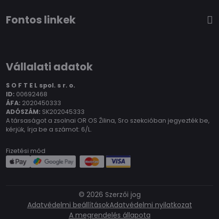
Fontos linkek
Vállalati adatok
S O F T E L spol.
s r. o.
ID:
00692468
ÁFA:
2020450333
ADÓSZÁM:
SK202045333
A társaságot a zsolnai OR OS Žilina, Sro szekcióban jegyezték be,
kérjük, írja be a számot: 6/L.
Fizetési mód
©
2026
Szerzői jog
Adatvédelmi beállítások
Adatvédelmi nyilatkozat
A megrendelés állapota