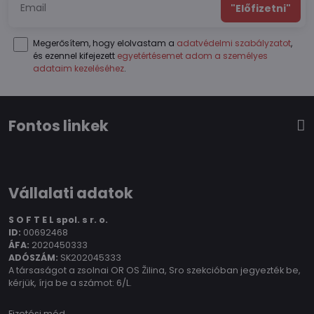
"Előfizetni"
Megerősítem, hogy elolvastam a
adatvédelmi szabályzatot
,
és ezennel kifejezett
egyetértésemet adom a személyes
adataim kezeléséhez
.
Fontos linkek
Vállalati adatok
S O F T E L spol.
s r. o.
ID:
00692468
ÁFA:
2020450333
ADÓSZÁM:
SK202045333
A társaságot a zsolnai OR OS Žilina, Sro szekcióban jegyezték be,
kérjük, írja be a számot: 6/L.
Fizetési mód