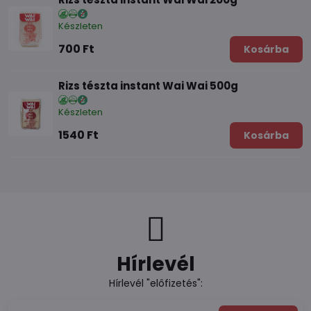
Készleten
700 Ft
Kosárba
Rizs tészta instant Wai Wai 500g
Készleten
1540 Ft
Kosárba
Hírlevél
Hírlevél "előfizetés":