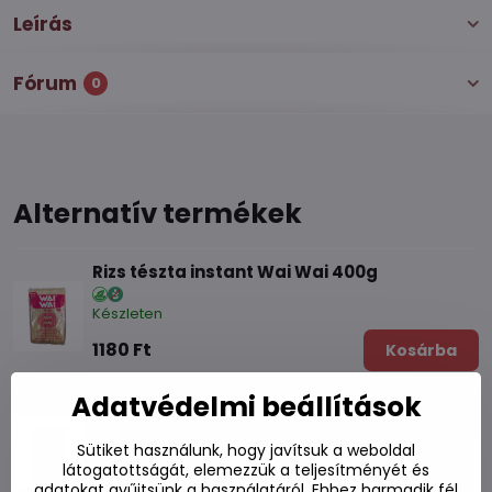
Leírás
Fórum
0
Alternatív termékek
Rizs tészta instant Wai Wai 400g
Készleten
1180 Ft
Kosárba
Adatvédelmi beállítások
Rizstészta 3mm 375g
Sütiket használunk, hogy javítsuk a weboldal
Készleten
látogatottságát, elemezzük a teljesítményét és
1010 Ft
Kosárba
adatokat gyűjtsünk a használatáról. Ehhez harmadik fél