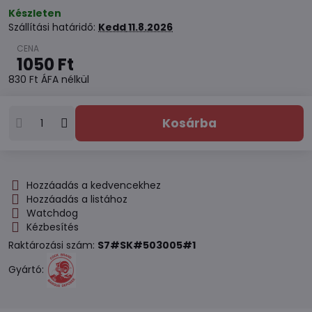
Készleten
Szállítási határidő:
Kedd
11.8.2026
1050 Ft
830 Ft
ÁFA nélkül
Kosárba
Hozzáadás a kedvencekhez
Hozzáadás a listához
Watchdog
Kézbesítés
Raktározási szám:
S7#SK#503005#1
Gyártó: