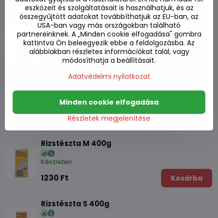
eszközeit és szolgáltatásait is használhatjuk, és az
összegyűjtött adatokat továbbíthatjuk az EU-ban, az
Rizstészta 10mm 375g
USA-ban vagy más országokban található
partnereinknek. A „Minden cookie elfogadása" gombra
Készleten
kattintva Ön beleegyezik ebbe a feldolgozásba. Az
alábbiakban részletes információkat talál, vagy
1090 Ft
Kosárba
módosíthatja a beállításait.
Adatvédelmi nyilatkozat
Rizstészta 5mm 400g
Készleten
Minden cookie elfogadása
970 Ft
Kosárba
Részletek megjelenítése
Rizstészta M 400g
Készleten
1230 Ft
Kosárba
Rizstészta S 400g