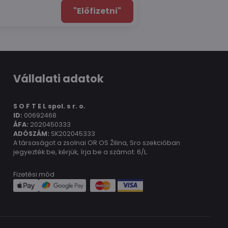
"Előfizetni"
Vállalati adatok
S O F T E L spol.
s r. o.
ID:
00692468
ÁFA:
2020450333
ADÓSZÁM:
SK202045333
A társaságot a zsolnai OR OS Žilina, Sro szekcióban
jegyezték be, kérjük, írja be a számot: 6/L.
Fizetési mód