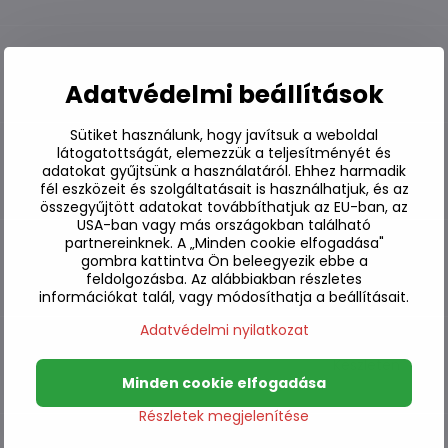
Készleten
Adatvédelmi beállítások
Sütiket használunk, hogy javítsuk a weboldal
látogatottságát, elemezzük a teljesítményét és
adatokat gyűjtsünk a használatáról. Ehhez harmadik
Készleten
fél eszközeit és szolgáltatásait is használhatjuk, és az
összegyűjtött adatokat továbbíthatjuk az EU-ban, az
USA-ban vagy más országokban található
partnereinknek. A „Minden cookie elfogadása"
gombra kattintva Ön beleegyezik ebbe a
Készleten
feldolgozásba. Az alábbiakban részletes
információkat talál, vagy módosíthatja a beállításait.
Adatvédelmi nyilatkozat
Készleten
Minden cookie elfogadása
Részletek megjelenítése