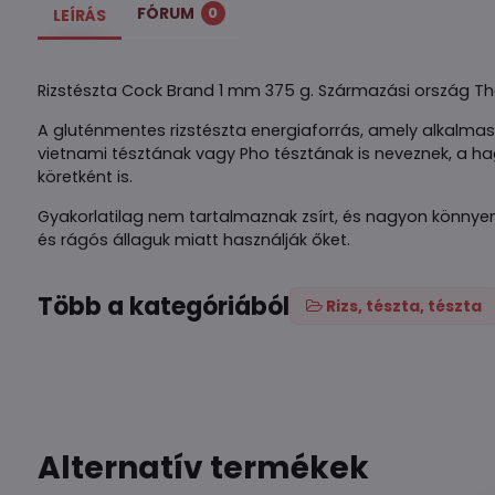
FÓRUM
0
LEÍRÁS
Rizstészta Cock Brand 1 mm 375 g. Származási ország Tha
A gluténmentes rizstészta energiaforrás, amely alkalmas 
vietnami tésztának vagy Pho tésztának is neveznek, a h
köretként is.
Gyakorlatilag nem tartalmaznak zsírt, és nagyon könnyen
és rágós állaguk miatt használják őket.
Több a kategóriából
Rizs, tészta, tészta
Alternatív termékek