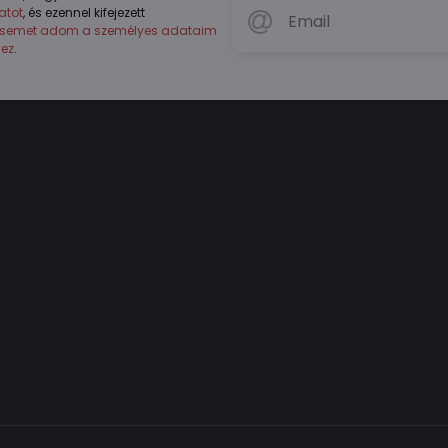
atot
, és ezennel kifejezett
ésemet adom a személyes adataim
hez
.