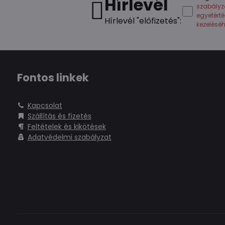
Hírlevél
szabályz
egyetért
Hírlevél "előfizetés":
kezelésé
Fontos linkek
Kapcsolat
Szállítás és fizetés
Feltételek és kikötések
Adatvédelmi szabályzat