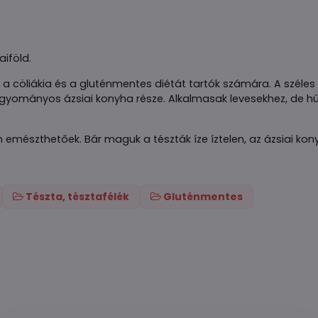
iföld.
a cöliákia és a gluténmentes diétát tartók számára. A széles 
agyományos ázsiai konyha része. Alkalmasak levesekhez, de h
 emészthetőek. Bár maguk a tészták íze íztelen, az ázsiai ko
Tészta, tésztafélék
Gluténmentes