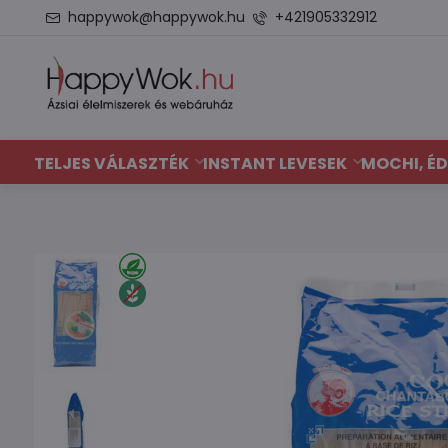
happywok@happywok.hu
+421905332912
TELJES VÁLASZTÉK
INSTANT LEVESEK
MOCHI, ÉD