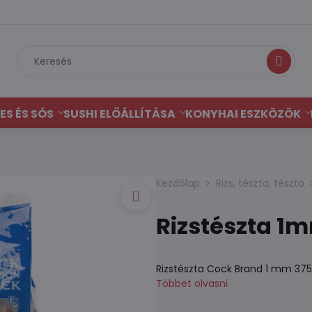
Keresés
ES ÉS SÓS
SUSHI ELŐÁLLÍTÁSA
KONYHAI ESZKÖZÖK
Kezdőlap
Rizs, tészta, tészta
Rizstészta 1
Rizstészta Cock Brand 1 mm 375 
Többet olvasni