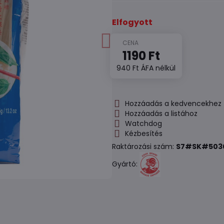
Elfogyott
1190 Ft
940 Ft
ÁFA nélkül
Hozzáadás a kedvencekhez
Hozzáadás a listához
Watchdog
Kézbesítés
Raktározási szám:
S7#SK#503
Gyártó: