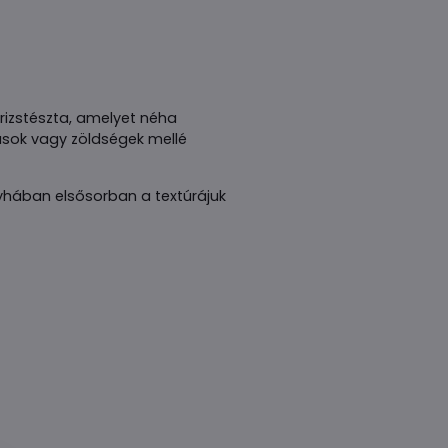
rizstészta, amelyet néha
úsok vagy zöldségek mellé
nyhában elsősorban a textúrájuk