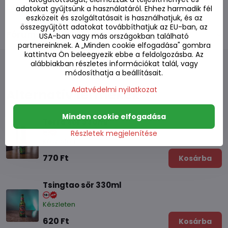
Leírás
adatokat gyűjtsünk a használatáról. Ehhez harmadik fél
eszközeit és szolgáltatásait is használhatjuk, és az
összegyűjtött adatokat továbbíthatjuk az EU-ban, az
Fórum
0
USA-ban vagy más országokban található
partnereinknek. A „Minden cookie elfogadása" gombra
kattintva Ön beleegyezik ebbe a feldolgozásba. Az
alábbiakban részletes információkat talál, vagy
módosíthatja a beállításait.
Adatvédelmi nyilatkozat
Alternatív termékek
Minden cookie elfogadása
Terra sör 330ml
Részletek megjelenítése
Készleten
770 Ft
Kosárba
Tsingtao sör 330ml
Készleten
620 Ft
Kosárba