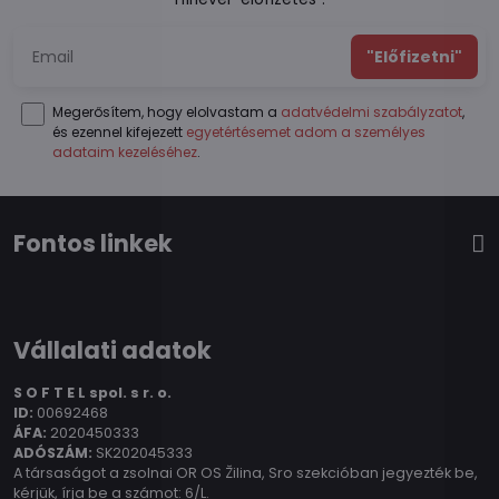
"Előfizetni"
Megerősítem, hogy elolvastam a
adatvédelmi szabályzatot
,
és ezennel kifejezett
egyetértésemet adom a személyes
adataim kezeléséhez
.
Fontos linkek
Vállalati adatok
S O F T E L spol.
s r. o.
ID:
00692468
ÁFA:
2020450333
ADÓSZÁM:
SK202045333
A társaságot a zsolnai OR OS Žilina, Sro szekcióban jegyezték be,
kérjük, írja be a számot: 6/L.