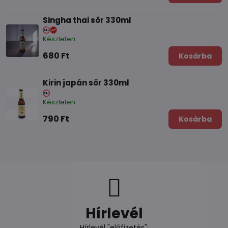
Singha thai sör 330ml
Készleten
680 Ft
Kosárba
Kirin japán sör 330ml
Készleten
790 Ft
Kosárba
Hírlevél
Hírlevél "előfizetés":