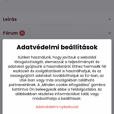
Leírás
Fórum
0
Adatvédelmi beállítások
Sütiket használunk, hogy javítsuk a weboldal
Alternatív termékek
látogatottságát, elemezzük a teljesítményét és
adatokat gyűjtsünk a használatáról. Ehhez harmadik fél
eszközeit és szolgáltatásait is használhatjuk, és az
összegyűjtött adatokat továbbíthatjuk az EU-ban, az
Shin Ramyun Black csípős tészta 130g
USA-ban vagy más országokban található
partnereinknek. A „Minden cookie elfogadása" gombra
Készleten
kattintva Ön beleegyezik ebbe a feldolgozásba. Az
alábbiakban részletes információkat talál, vagy
990 Ft
Kosárba
módosíthatja a beállításait.
Adatvédelmi nyilatkozat
Shin Ramyun csípős csirkés tészta 120g