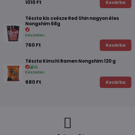
1010 Ft
Kosárba
Tészta kis csésze Red Shin nagyon éles
Nongshim 68g
Készleten
760 Ft
Kosárba
Tészta Kimchi Ramen Nongshim 120 g
Készleten
680 Ft
Kosárba