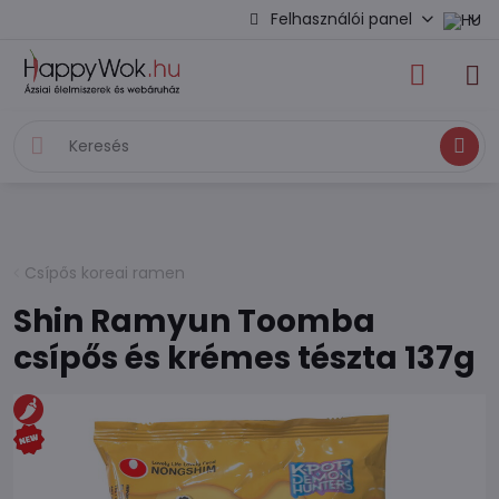
Felhasználói panel
Keresés
Csípős koreai ramen
Shin Ramyun Toomba
csípős és krémes tészta 137g