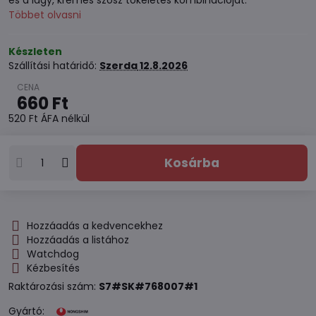
és a lágy, krémes szósz tökéletes kombinációját.
Többet olvasni
Készleten
Szállítási határidő:
Szerda
12.8.2026
660 Ft
520 Ft
ÁFA nélkül
Kosárba
Hozzáadás a kedvencekhez
Hozzáadás a listához
Watchdog
Kézbesítés
Raktározási szám:
S7#SK#768007#1
Gyártó: