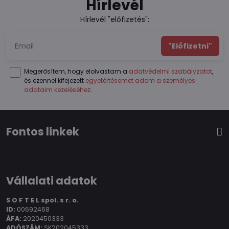
Hírlevél
Hírlevél "előfizetés":
"Előfizetni"
Megerősítem, hogy elolvastam a
adatvédelmi szabályzatot
,
és ezennel kifejezett
egyetértésemet adom a személyes
adataim kezeléséhez
.
Fontos linkek
Vállalati adatok
S O F T E L spol.
s r. o.
ID:
00692468
ÁFA:
2020450333
ADÓSZÁM:
SK202045333