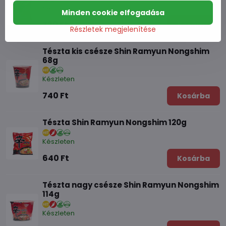
Készleten
Minden cookie elfogadása
720 Ft
Kosárba
Részletek megjelenítése
Tészta kis csésze Shin Ramyun Nongshim
68g
Készleten
740 Ft
Kosárba
Tészta Shin Ramyun Nongshim 120g
Készleten
640 Ft
Kosárba
Tészta nagy csésze Shin Ramyun Nongshim
114g
Készleten