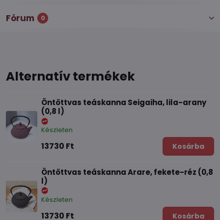
Fórum
0
Alternatív termékek
Öntöttvas teáskanna Seigaiha, lila-arany
(0,8 l)
Készleten
13730 Ft
Kosárba
Öntöttvas teáskanna Arare, fekete-réz (0,8
l)
Készleten
13730 Ft
Kosárba