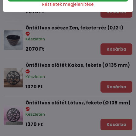
Készleten
Részletek megjelenítése
2070 Ft
Kosárba
Öntöttvas csésze Zen, fekete-réz (0,12 l)
Készleten
2070 Ft
Kosárba
Öntöttvas alátét Kakas, fekete (Ø 135 mm)
Készleten
1370 Ft
Kosárba
Öntöttvas alátét Lótusz, fekete (Ø 135 mm)
Készleten
1370 Ft
Kosárba