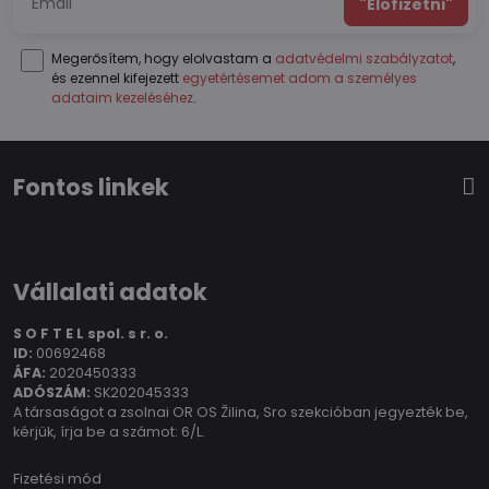
"Előfizetni"
Megerősítem, hogy elolvastam a
adatvédelmi szabályzatot
,
és ezennel kifejezett
egyetértésemet adom a személyes
adataim kezeléséhez
.
Fontos linkek
Vállalati adatok
S O F T E L spol.
s r. o.
ID:
00692468
ÁFA:
2020450333
ADÓSZÁM:
SK202045333
A társaságot a zsolnai OR OS Žilina, Sro szekcióban jegyezték be,
kérjük, írja be a számot: 6/L.
Fizetési mód