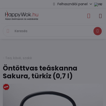
Felhasználói panel
Keresés
Tea, kávé, szaké
Öntöttvas teáskanna
Sakura, türkiz (0,7 l)