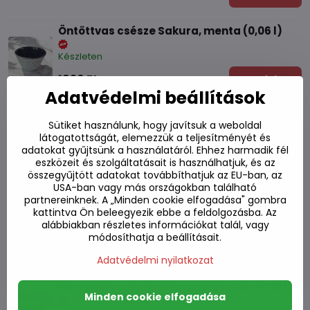
Öntöttvas csésze Sakura, menta (0,06 l)
Készleten
1920 Ft
Kosárba
Adatvédelmi beállítások
Öntöttvas csésze Arare, fekete (0,12 l)
Sütiket használunk, hogy javítsuk a weboldal
látogatottságát, elemezzük a teljesítményét és
Készleten
adatokat gyűjtsünk a használatáról. Ehhez harmadik fél
eszközeit és szolgáltatásait is használhatjuk, és az
2070 Ft
Kosárba
összegyűjtött adatokat továbbíthatjuk az EU-ban, az
USA-ban vagy más országokban található
partnereinknek. A „Minden cookie elfogadása" gombra
Öntöttvas csésze Itome, petróleum (0,12 l)
kattintva Ön beleegyezik ebbe a feldolgozásba. Az
alábbiakban részletes információkat talál, vagy
Készleten
módosíthatja a beállításait.
2070 Ft
Kosárba
Adatvédelmi nyilatkozat
Öntöttvas csésze Arare, fekete-réz (0,12 l)
Minden cookie elfogadása