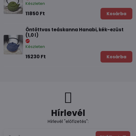
Készleten
11850 Ft
Kosárba
Öntöttvas teáskanna Hanabi, kék-ezüst
(1,0 l)
Készleten
15230 Ft
Kosárba
Hírlevél
Hírlevél "előfizetés":