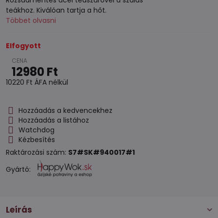
Rozsdamentes acél teaszűrővel a szálas
teákhoz. Kiválóan tartja a hőt.
Többet olvasni
Elfogyott
12980 Ft
10220 Ft
ÁFA nélkül
Hozzáadás a kedvencekhez
Hozzáadás a listához
Watchdog
Kézbesítés
Raktározási szám:
S7#SK#940017#1
Gyártó:
Leírás