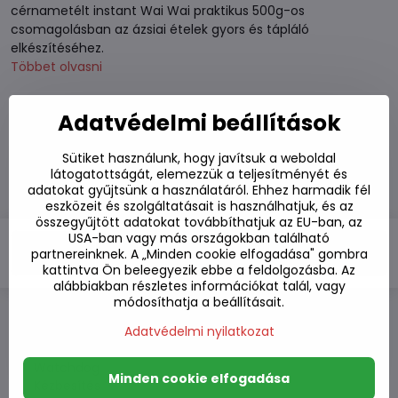
cérnametélt instant Wai Wai praktikus 500g-os
csomagolásban az ázsiai ételek gyors és tápláló
elkészítéséhez.
Többet olvasni
Készleten
Adatvédelmi beállítások
Szállítási határidő:
Kedd
11.8.2026
Sütiket használunk, hogy javítsuk a weboldal
1500 Ft
látogatottságát, elemezzük a teljesítményét és
adatokat gyűjtsünk a használatáról. Ehhez harmadik fél
1180 Ft
ÁFA nélkül
eszközeit és szolgáltatásait is használhatjuk, és az
összegyűjtött adatokat továbbíthatjuk az EU-ban, az
USA-ban vagy más országokban található
Kosárba
partnereinknek. A „Minden cookie elfogadása" gombra
kattintva Ön beleegyezik ebbe a feldolgozásba. Az
alábbiakban részletes információkat talál, vagy
módosíthatja a beállításait.
Adatvédelmi nyilatkozat
Hozzáadás a kedvencekhez
Hozzáadás a listához
Watchdog
Minden cookie elfogadása
Kézbesítés