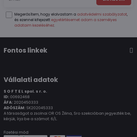
Megerősítem, hogy elolvastam a
adatvédelmi szabályzatot
,
és ezennel kifejezett
egyetértésemet adom a személyes
adataim kezeléséhez
.
Fontos linkek
Vállalati adatok
S O F T E L spol.
s r. o.
ID:
00692468
ÁFA:
2020450333
ADÓSZÁM:
SK202045333
A társaságot a zsolnai OR OS Žilina, Sro szekcióban jegyezték be,
kérjük, írja be a számot: 6/L.
Fizetési mód