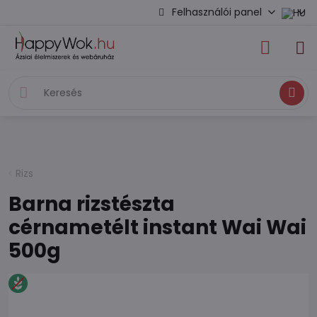
Felhasználói panel
Keresés
Rizs
Barna rizstészta
cérnametélt instant Wai Wai
500g