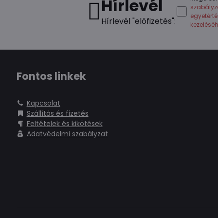
Hírlevél
szabályz
egyetért
Hírlevél "előfizetés":
kezelésé
Fontos linkek
Kapcsolat
Szállítás és fizetés
Feltételek és kikötések
Adatvédelmi szabályzat