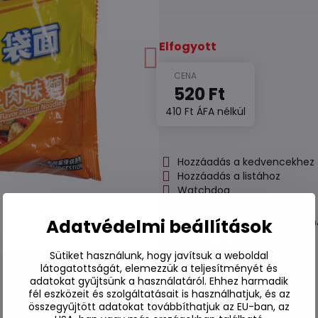
Elfogyott
520 Ft
410 Ft
ÁFA nélkül
Hozzáadás a kedvencekhez
Hozzáadás a listához
Watchdog
Kézbesítés
Adatvédelmi beállítások
Raktározási szám:
S7#SK#500
Gyártó:
Sütiket használunk, hogy javítsuk a weboldal
látogatottságát, elemezzük a teljesítményét és
adatokat gyűjtsünk a használatáról. Ehhez harmadik
fél eszközeit és szolgáltatásait is használhatjuk, és az
összegyűjtött adatokat továbbíthatjuk az EU-ban, az