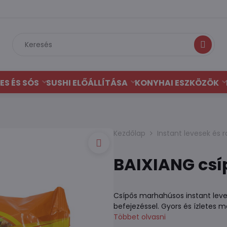
Keresés
ES ÉS SÓS
SUSHI ELŐÁLLÍTÁSA
KONYHAI ESZKÖZÖK
Kezdőlap
Instant levesek és
BAIXIANG csí
Csípős marhahúsos instant leves
befejezéssel. Gyors és ízletes m
Többet olvasni