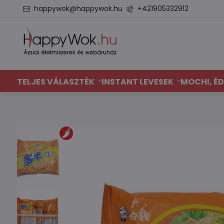
happywok@happywok.hu
+421905332912
TELJES VÁLASZTÉK
INSTANT LEVESEK
MOCHI, ÉD