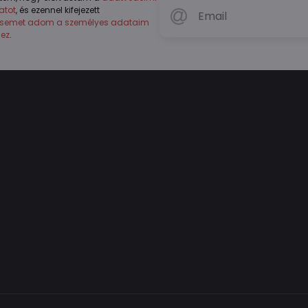
atot
, és ezennel kifejezett
ésemet adom a személyes adataim
hez
.