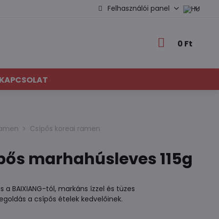
Felhasználói panel
0 Ft
KAPCSOLAT
 ramen
Csípős koreai ramen
pős marhahúsleves 115g
 a BAIXIANG-tól, markáns ízzel és tüzes
egoldás a csípős ételek kedvelőinek.