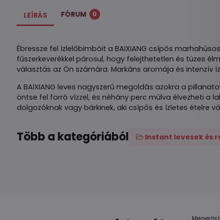
FÓRUM
0
LEÍRÁS
Ébressze fel ízlelőbimbóit a BAIXIANG csípős marhahúsos
fűszerkeverékkel párosul, hogy felejthetetlen és tüzes élm
választás az Ön számára. Markáns aromája és intenzív íze
A BAIXIANG leves nagyszerű megoldás azokra a pillanatokra
öntse fel forró vízzel, és néhány perc múlva élvezheti a l
dolgozóknak vagy bárkinek, aki csípős és ízletes ételre vá
Több a kategóriából
Instant levesek és
Megerősí