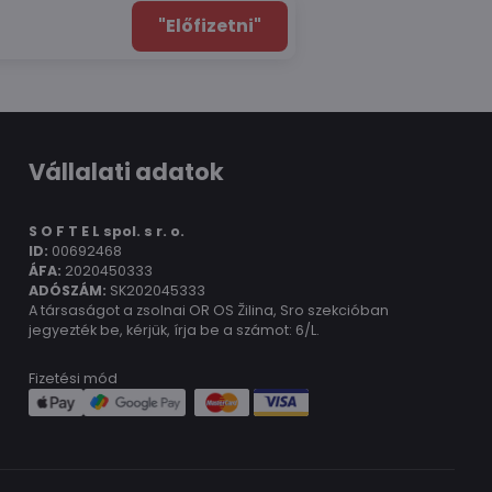
"Előfizetni"
Vállalati adatok
S O F T E L spol.
s r. o.
ID:
00692468
ÁFA:
2020450333
ADÓSZÁM:
SK202045333
A társaságot a zsolnai OR OS Žilina, Sro szekcióban
jegyezték be, kérjük, írja be a számot: 6/L.
Fizetési mód