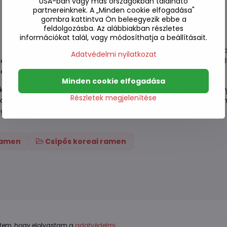
USA-ban vagy más országokban található
partnereinknek. A „Minden cookie elfogadása"
gombra kattintva Ön beleegyezik ebbe a
feldolgozásba. Az alábbiakban részletes
információkat talál, vagy módosíthatja a beállításait.
 instant levessel. Ez a 115g-os adag gazdag marhahús ízzel va
Adatvédelmi nyilatkozat
ényt nyújtson. Ha gyors, laktató és egyben igazán csípős ételt 
 azonnal a pikáns ázsiai különlegességek világába repíti.
Minden cookie elfogadása
, amikor nincs ideje főzni, de valami karakteresre vágyik. Eg
Részletek megjelenítése
aktató marhahúslevest kellemes csípősséggel, amely belülről mel
gyik felesleges várakozás nélkül.
 ramen
Csípős koreai ramen
tem, hogy elolvastam a
adatvédelmi