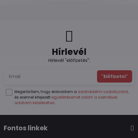
Hírlevél
Hírlevél "előfizetés":
"Előfizetni"
Megerősítem, hogy elolvastam a
adatvédelmi szabályzatot
,
és ezennel kifejezett
egyetértésemet adom a személyes
adataim kezeléséhez
.
Fontos linkek