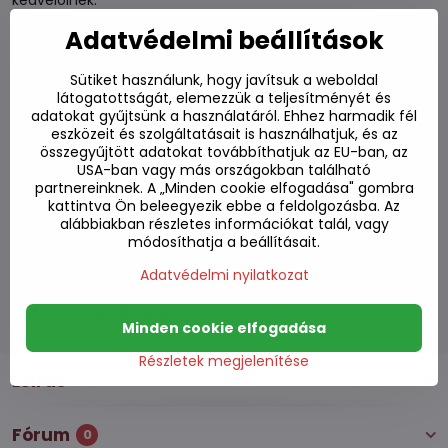
kedvelőinek.
Többet olvasni
Adatvédelmi beállítások
Elfogyott
Sütiket használunk, hogy javítsuk a weboldal
látogatottságát, elemezzük a teljesítményét és
adatokat gyűjtsünk a használatáról. Ehhez harmadik fél
1180 Ft
eszközeit és szolgáltatásait is használhatjuk, és az
930 Ft
ÁFA nélkül
összegyűjtött adatokat továbbíthatjuk az EU-ban, az
USA-ban vagy más országokban található
partnereinknek. A „Minden cookie elfogadása" gombra
kattintva Ön beleegyezik ebbe a feldolgozásba. Az
Hozzáadás a kedvencekhez
alábbiakban részletes információkat talál, vagy
Hozzáadás a listához
módosíthatja a beállításait.
Watchdog
Kézbesítés
Adatvédelmi nyilatkozat
Raktározási szám:
S7#SK#2355#1
Gyártó:
Young Poong
Minden cookie elfogadása
Részletek megjelenítése
Leírás
Fórum
0