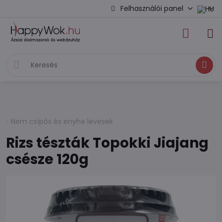
Felhasználói panel
Keresés
Nem csípős és enyhe levesek
Rizs tészták Topokki Jiajang
csésze 120g