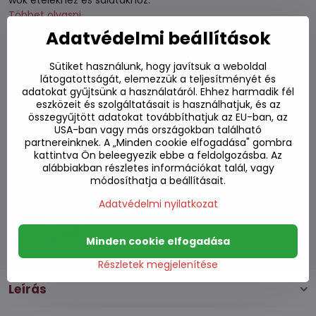
wok ételekhez és salátákhoz.
Többet olvasni
Adatvédelmi beállítások
Elfogyott
Sütiket használunk, hogy javítsuk a weboldal
látogatottságát, elemezzük a teljesítményét és
780 Ft
adatokat gyűjtsünk a használatáról. Ehhez harmadik fél
610 Ft
eszközeit és szolgáltatásait is használhatjuk, és az
ÁFA nélkül
összegyűjtött adatokat továbbíthatjuk az EU-ban, az
USA-ban vagy más országokban található
partnereinknek. A „Minden cookie elfogadása" gombra
Hozzáadás a kedvencekhez
kattintva Ön beleegyezik ebbe a feldolgozásba. Az
Hozzáadás a listához
alábbiakban részletes információkat talál, vagy
Watchdog
módosíthatja a beállításait.
Kézbesítés
Adatvédelmi nyilatkozat
Raktározási szám:
S7#SK#507006#1
Gyártó:
Minden cookie elfogadása
Részletek megjelenítése
Leírás