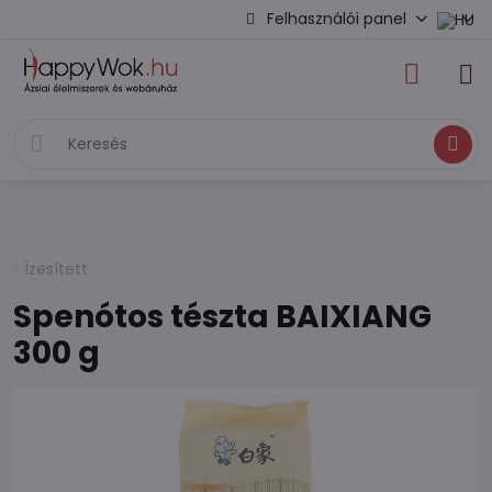
Felhasználói panel
Keresés
Ízesített
Spenótos tészta BAIXIANG
300 g