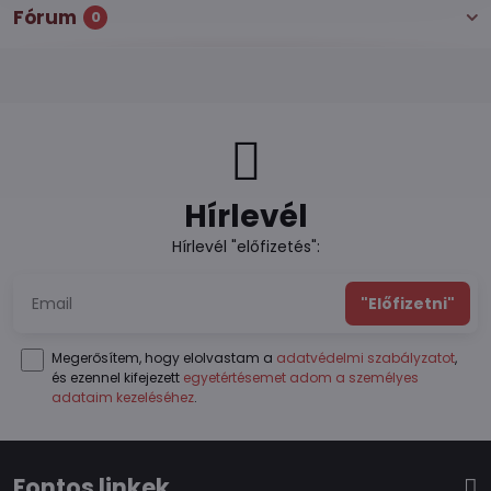
Fórum
0
Hírlevél
Hírlevél "előfizetés":
"Előfizetni"
Megerősítem, hogy elolvastam a
adatvédelmi szabályzatot
,
és ezennel kifejezett
egyetértésemet adom a személyes
adataim kezeléséhez
.
Fontos linkek