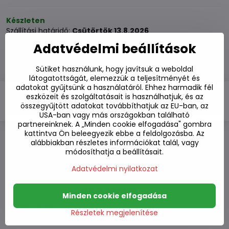
Készleten
Szállítási határidő:
Csütörtök
13.8.2026
Adatvédelmi beállítások
2220 Ft
Sütiket használunk, hogy javítsuk a weboldal
1740 Ft
ÁFA nélkül
látogatottságát, elemezzük a teljesítményét és
adatokat gyűjtsünk a használatáról. Ehhez harmadik fél
eszközeit és szolgáltatásait is használhatjuk, és az
Kosárba
összegyűjtött adatokat továbbíthatjuk az EU-ban, az
USA-ban vagy más országokban található
partnereinknek. A „Minden cookie elfogadása" gombra
kattintva Ön beleegyezik ebbe a feldolgozásba. Az
alábbiakban részletes információkat talál, vagy
Hozzáadás a kedvencekhez
módosíthatja a beállításait.
Hozzáadás a listához
Watchdog
Adatvédelmi nyilatkozat
Kézbesítés
Raktározási szám:
S7#SK#70901#1
Minden cookie elfogadása
Gyártó:
Részletek megjelenítése