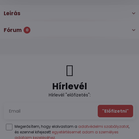
Leírás
Fórum
0
Hírlevél
Hírlevél "előfizetés":
"Előfizetni"
Megerősítem, hogy elolvastam a
adatvédelmi szabályzatot
,
és ezennel kifejezett
egyetértésemet adom a személyes
adataim kezeléséhez
.