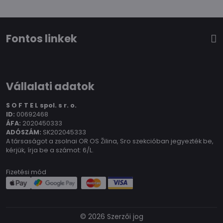
Fontos linkek
Vállalati adatok
S O F T E L spol.
s r. o.
ID:
00692468
ÁFA:
2020450333
ADÓSZÁM:
SK202045333
A társaságot a zsolnai OR OS Žilina, Sro szekcióban jegyezték be,
kérjük, írja be a számot: 6/L.
Fizetési mód
©
2026
Szerzői jog