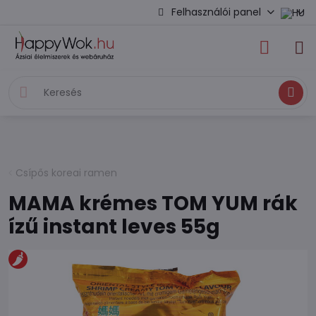
Felhasználói panel
Keresés
Csípős koreai ramen
MAMA krémes TOM YUM rák
ízű instant leves 55g