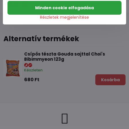
Fórum
0
Minden cookie elfogadása
Részletek megjelenítése
Alternatív termékek
Csípős tészta Gouda sajttal Choi's
Bibimmyeon 123g
Készleten
680 Ft
Kosárba