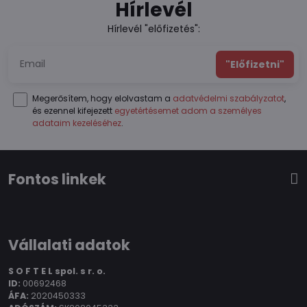
Hírlevél
Hírlevél "előfizetés":
"Előfizetni"
Megerősítem, hogy elolvastam a
adatvédelmi szabályzatot
,
és ezennel kifejezett
egyetértésemet adom a személyes
adataim kezeléséhez
.
Fontos linkek
Vállalati adatok
S O F T E L spol.
s r. o.
ID:
00692468
ÁFA:
2020450333