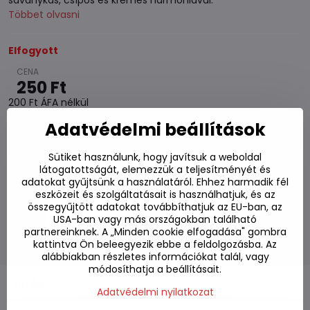
savanykás, csípős és krémes harmóniával.
Többet olvasni
Elfogyott
250 Ft
200 Ft
ÁFA nélkül
Adatvédelmi beállítások
Hozzáadás a kedvencekhez
Hozzáadás a listához
Sütiket használunk, hogy javítsuk a weboldal
látogatottságát, elemezzük a teljesítményét és
Watchdog
adatokat gyűjtsünk a használatáról. Ehhez harmadik fél
Kézbesítés
eszközeit és szolgáltatásait is használhatjuk, és az
Raktározási szám:
S7#SK#765201#1
összegyűjtött adatokat továbbíthatjuk az EU-ban, az
USA-ban vagy más országokban található
Gyártó:
partnereinknek. A „Minden cookie elfogadása" gombra
kattintva Ön beleegyezik ebbe a feldolgozásba. Az
alábbiakban részletes információkat talál, vagy
módosíthatja a beállításait.
Leírás
Adatvédelmi nyilatkozat