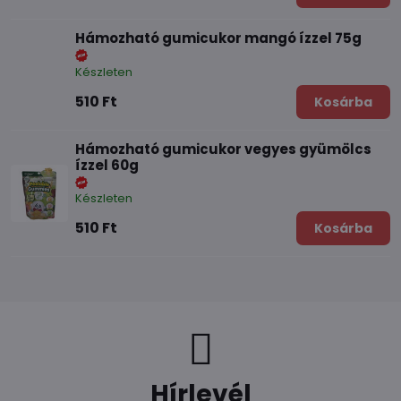
Hámozható gumicukor mangó ízzel 75g
Készleten
510 Ft
Kosárba
Hámozható gumicukor vegyes gyümölcs
ízzel 60g
Készleten
510 Ft
Kosárba
Hírlevél