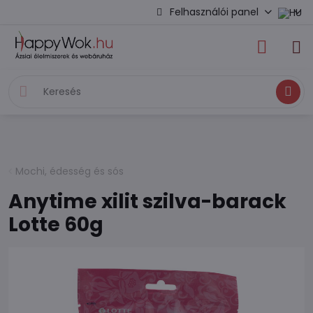
Felhasználói panel
Keresés
Mochi, édesség és sós
Anytime xilit szilva-barack
Lotte 60g