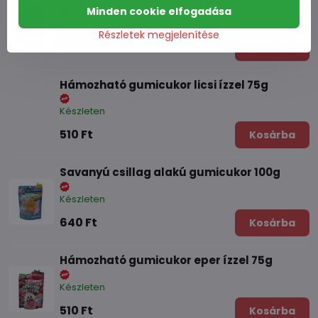
Minden cookie elfogadása
Készleten
Részletek megjelenítése
510 Ft
Kosárba
Hámozható gumicukor licsi ízzel 75g
Készleten
510 Ft
Kosárba
Savanyú csillag alakú gumicukor 100g
Készleten
640 Ft
Kosárba
Hámozható gumicukor eper ízzel 75g
Készleten
510 Ft
Kosárba