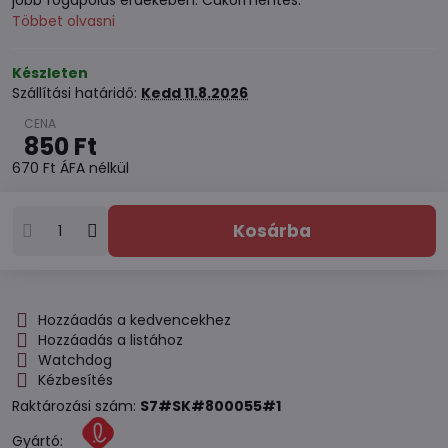
jobb fogápolás érdekében. Cukormentes.
Többet olvasni
Készleten
Szállítási határidő:
Kedd
11.8.2026
850 Ft
670 Ft
ÁFA nélkül
Kosárba
Hozzáadás a kedvencekhez
Hozzáadás a listához
Watchdog
Kézbesítés
Raktározási szám:
S7#SK#800055#1
Gyártó: