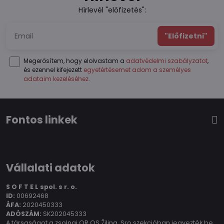
Hírlevél "előfizetés":
"Előfizetni"
Megerősítem, hogy elolvastam a
adatvédelmi szabályzatot
,
és ezennel kifejezett
egyetértésemet adom a személyes
adataim kezeléséhez
.
Fontos linkek
Vállalati adatok
S O F T E L spol.
s r. o.
ID:
00692468
ÁFA:
2020450333
ADÓSZÁM:
SK202045333
A társaságot a zsolnai OR OS Žilina, Sro szekcióban jegyezték be,