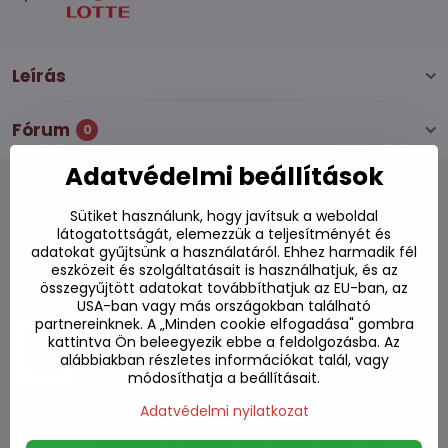
Leírás
Fórum
0
Adatvédelmi beállítások
Sütiket használunk, hogy javítsuk a weboldal
látogatottságát, elemezzük a teljesítményét és
Alternatív termékek
adatokat gyűjtsünk a használatáról. Ehhez harmadik fél
eszközeit és szolgáltatásait is használhatjuk, és az
összegyűjtött adatokat továbbíthatjuk az EU-ban, az
XL Hámozható gumicukor őszibarack ízzel
USA-ban vagy más országokban található
150g
partnereinknek. A „Minden cookie elfogadása" gombra
kattintva Ön beleegyezik ebbe a feldolgozásba. Az
Készleten
alábbiakban részletes információkat talál, vagy
módosíthatja a beállításait.
1370 Ft
Kosárba
Adatvédelmi nyilatkozat
Hámozható gumicukor szőlő ízzel 75g