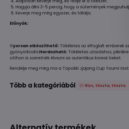
Alaposan keverje meg, és fedje le a csészét.
Hagyja állni 3-5 percig, hogy a sütemények megpuhulj
Keverje meg még egyszer, és tálalja.
Előnyök:
G
yorsan elkészíthető:
Tökéletes az elfoglalt emberek sz
gyönyörködni.
Hordozható:
Tökéletes utazáshoz, piknik
otthon is szeretnék élvezni az autentikus koreai ízeket.
Rendelje meg még ma a Topokki Jjajang Cup Youmi rizsto
Több a kategóriából
Rizs, tészta, tészta
Alternatív termékek