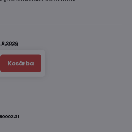
.8.2026
Kosárba
60003#1