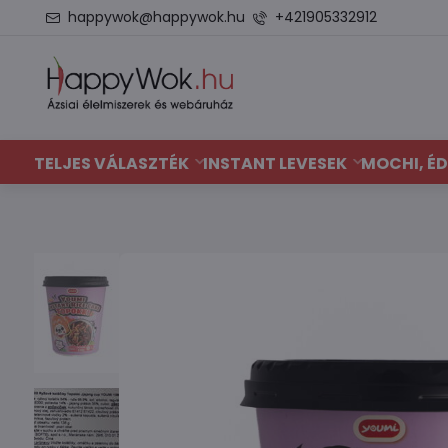
happywok@happywok.hu
+421905332912
TELJES VÁLASZTÉK
INSTANT LEVESEK
MOCHI, ÉD