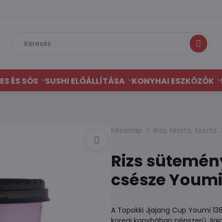
Keresés
ES ÉS SÓS
SUSHI ELŐÁLLÍTÁSA
KONYHAI ESZKÖZÖK
Kezdőlap
Rizs, tészta, tészta
Rizs sütemén
csésze Youmi
A Topokki Jjajang Cup Youmi 138
koreai konyhában népszerű Jjaja