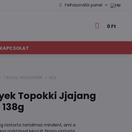
Felhasználói panel
0 Ft
KAPCSOLAT
Tészta, tésztafélék
Rizs
yek Topokki Jjajang
 138g
g rizstorta tartalmaz mindent, ami a
ng mártással készült finom rizstorta