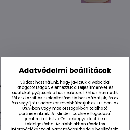
Adatvédelmi beállítások
Sütiket használunk, hogy javítsuk a weboldal
sítők
látogatottságát, elemezzük a teljesítményét és
adatokat gyűjtsünk a használatáról. Ehhez harmadik
fél eszközeit és szolgáltatásait is használhatjuk, és az
összegyűjtött adatokat továbbíthatjuk az EU-ban, az
USA-ban vagy más országokban található
t.
partnereinknek. A „Minden cookie elfogadása"
szébe.
gombra kattintva Ön beleegyezik ebbe a
feldolgozásba. Az alábbiakban részletes
gjelölt vonalig.
információkat talál, vagy módosíthatja a beállításait.