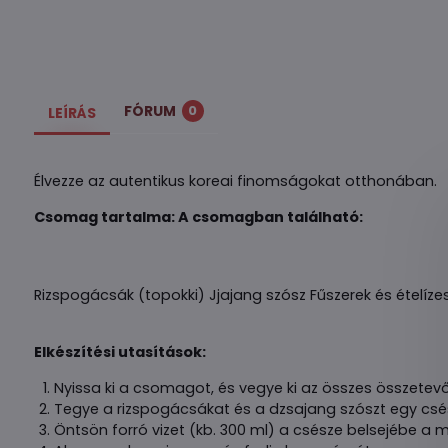
FÓRUM
0
LEÍRÁS
Élvezze az autentikus koreai finomságokat otthonában.
Csomag tartalma: A csomagban található:
Rizspogácsák (topokki) Jjajang szósz Fűszerek és ételíze
Elkészítési utasítások:
Nyissa ki a csomagot, és vegye ki az összes összetevő
Tegye a rizspogácsákat és a dzsajang szószt egy csé
Öntsön forró vizet (kb. 300 ml) a csésze belsejébe a me