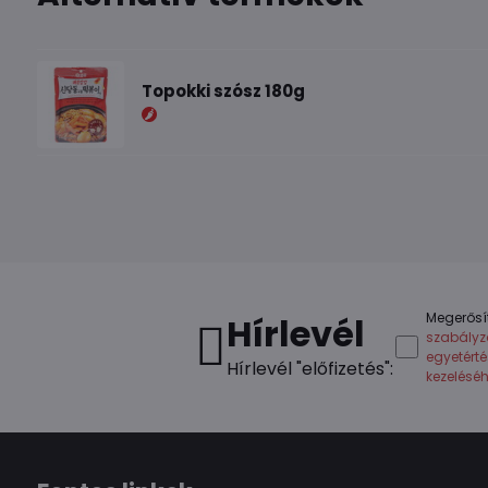
Topokki szósz 180g
Megerősí
Hírlevél
szabályz
egyetért
Hírlevél "előfizetés":
kezelésé