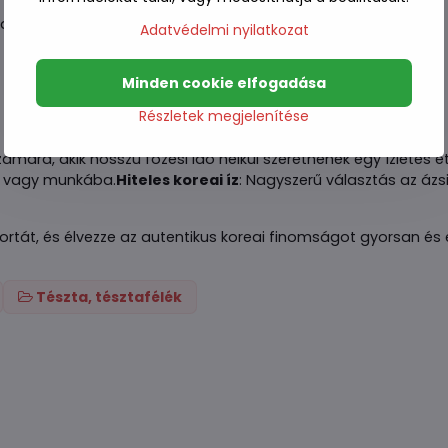
anak és az ízek összeérjenek.
Adatvédelmi nyilatkozat
Minden cookie elfogadása
Részletek megjelenítése
ámára, akik hosszú főzési idő nélkül szeretnének egy ízletes é
re vagy munkába.
Hiteles koreai íz
: Nagyszerű választás az ázs
rtát, és élvezze az autentikus koreai finomságot gyorsan és
Tészta, tésztafélék