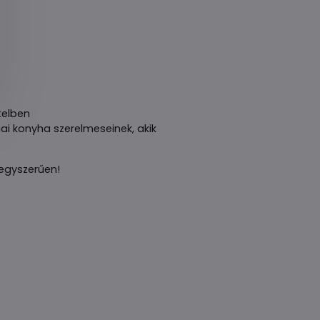
telben
iai konyha szerelmeseinek, akik
 egyszerűen!