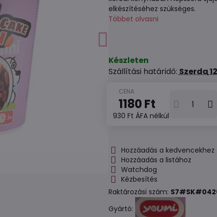
elkészítéséhez szükséges.
Többet olvasni
Készleten
Szállítási határidő:
Szerda
12
1180 Ft
930 Ft
ÁFA nélkül
Hozzáadás a kedvencekhez
Hozzáadás a listához
Watchdog
Kézbesítés
Raktározási szám:
S7#SK#042
Gyártó: