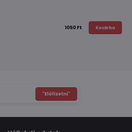
1050 Ft
Kosárba
"Előfizetni"