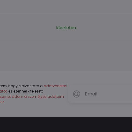
Készleten
tem, hogy elolvastam a
adatvédelmi
atot
, és ezennel kifejezett
ésemet adom a személyes adataim
hez
.