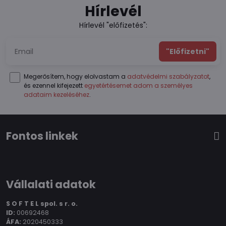
Hírlevél
Hírlevél "előfizetés":
"Előfizetni"
Megerősítem, hogy elolvastam a
adatvédelmi szabályzatot
,
és ezennel kifejezett
egyetértésemet adom a személyes
adataim kezeléséhez
.
Fontos linkek
Vállalati adatok
S O F T E L spol.
s r. o.
ID:
00692468
ÁFA:
2020450333