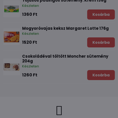
Tojásos pudingos sütemény. Krém 138g
Készleten
1360 Ft
Kosárba
Mogyoróvajas keksz Margaret Lotte 176g
Készleten
1520 Ft
Kosárba
Csokoládéval töltött Moncher sütemény
204g
Készleten
1260 Ft
Kosárba