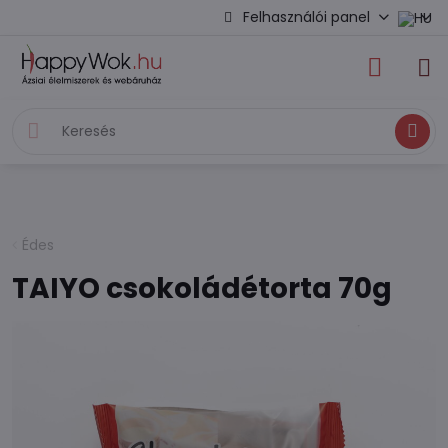
Felhasználói panel
Keresés
Édes
TAIYO csokoládétorta 70g