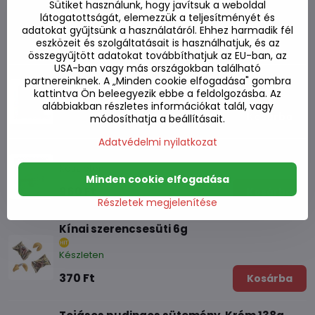
Sütiket használunk, hogy javítsuk a weboldal
látogatottságát, elemezzük a teljesítményét és
adatokat gyűjtsünk a használatáról. Ehhez harmadik fél
Alternatív termékek
eszközeit és szolgáltatásait is használhatjuk, és az
összegyűjtött adatokat továbbíthatjuk az EU-ban, az
USA-ban vagy más országokban található
Eper és tej torta TAIYO 60g
partnereinknek. A „Minden cookie elfogadása" gombra
kattintva Ön beleegyezik ebbe a feldolgozásba. Az
Készleten
alábbiakban részletes információkat talál, vagy
960 Ft
Kosárba
módosíthatja a beállításait.
Adatvédelmi nyilatkozat
TAIYO tejes sütemény 60g
Készleten
Minden cookie elfogadása
960 Ft
Kosárba
Részletek megjelenítése
Kínai szerencsesüti 6g
Készleten
370 Ft
Kosárba