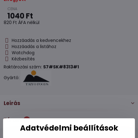
1040 Ft
820 Ft
ÁFA nélkül
Hozzáadás a kedvencekhez
Hozzáadás a listához
Watchdog
Kézbesítés
Raktározási szám:
S7#SK#8313#1
Gyártó:
Leírás
Fórum
0
Adatvédelmi beállítások