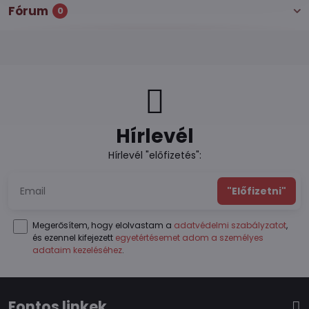
Fórum
0
Hírlevél
Hírlevél "előfizetés":
"Előfizetni"
Megerősítem, hogy elolvastam a
adatvédelmi szabályzatot
,
és ezennel kifejezett
egyetértésemet adom a személyes
adataim kezeléséhez
.
Fontos linkek