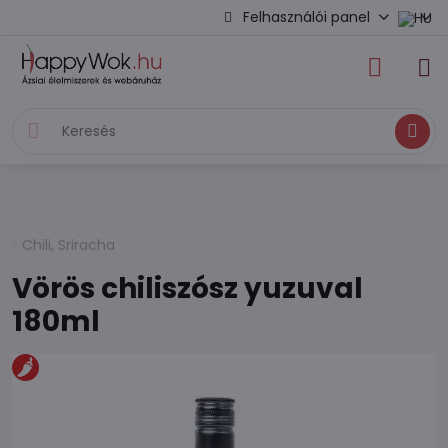
Felhasználói panel
Keresés
Chili, Sriracha
Vörös chiliszósz yuzuval
180ml