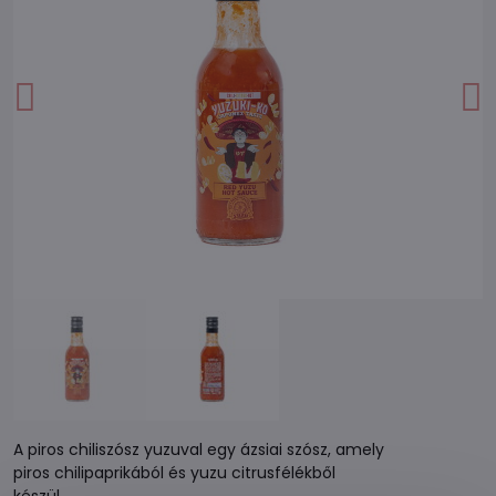
A piros chiliszósz yuzuval egy ázsiai szósz, amely
piros chilipaprikából és yuzu citrusfélékből