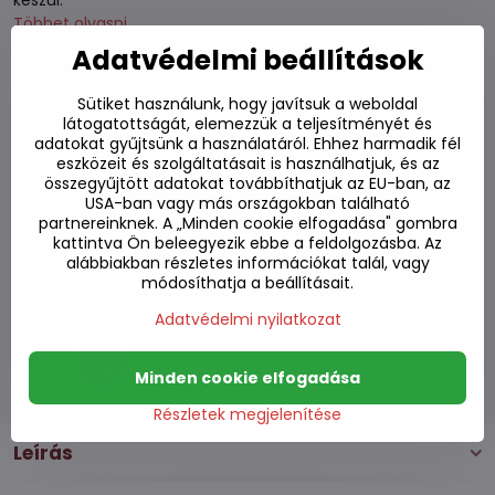
készül.
Többet olvasni
Adatvédelmi beállítások
Elfogyott
Sütiket használunk, hogy javítsuk a weboldal
látogatottságát, elemezzük a teljesítményét és
2470 Ft
adatokat gyűjtsünk a használatáról. Ehhez harmadik fél
1940 Ft
eszközeit és szolgáltatásait is használhatjuk, és az
ÁFA nélkül
összegyűjtött adatokat továbbíthatjuk az EU-ban, az
USA-ban vagy más országokban található
partnereinknek. A „Minden cookie elfogadása" gombra
Hozzáadás a kedvencekhez
kattintva Ön beleegyezik ebbe a feldolgozásba. Az
Hozzáadás a listához
alábbiakban részletes információkat talál, vagy
Watchdog
módosíthatja a beállításait.
Kézbesítés
Adatvédelmi nyilatkozat
Raktározási szám:
S7#SK#B7318#1
Gyártó:
Minden cookie elfogadása
Részletek megjelenítése
Leírás