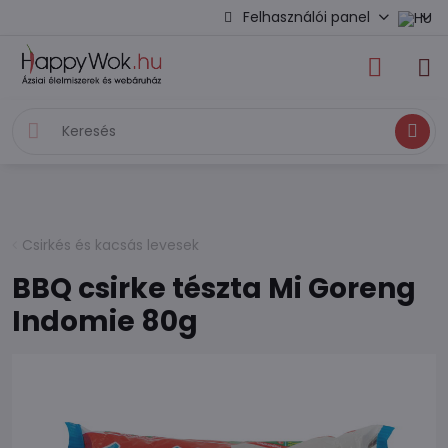
Felhasználói panel
Keresés
Csirkés és kacsás levesek
BBQ csirke tészta Mi Goreng
Indomie 80g