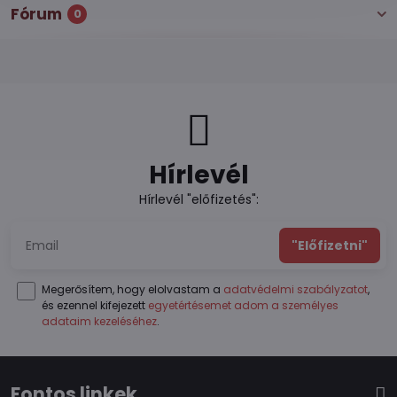
Fórum
0
Hírlevél
Hírlevél "előfizetés":
"Előfizetni"
Megerősítem, hogy elolvastam a
adatvédelmi szabályzatot
,
és ezennel kifejezett
egyetértésemet adom a személyes
adataim kezeléséhez
.
Fontos linkek