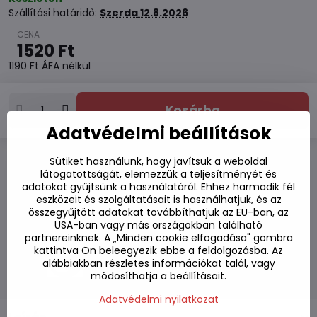
Szállítási határidő:
Szerda
12.8.2026
1520 Ft
1190 Ft
ÁFA nélkül
Kosárba
Adatvédelmi beállítások
Sütiket használunk, hogy javítsuk a weboldal
Hozzáadás a kedvencekhez
látogatottságát, elemezzük a teljesítményét és
adatokat gyűjtsünk a használatáról. Ehhez harmadik fél
Hozzáadás a listához
eszközeit és szolgáltatásait is használhatjuk, és az
Watchdog
összegyűjtött adatokat továbbíthatjuk az EU-ban, az
Kézbesítés
USA-ban vagy más országokban található
Raktározási szám:
S7#SK#05280100#1
partnereinknek. A „Minden cookie elfogadása" gombra
kattintva Ön beleegyezik ebbe a feldolgozásba. Az
Gyártó:
alábbiakban részletes információkat talál, vagy
módosíthatja a beállításait.
Adatvédelmi nyilatkozat