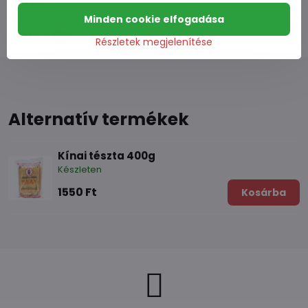
Leírás
Minden cookie elfogadása
Fórum
0
Részletek megjelenítése
Alternatív termékek
Kínai tészta 400g
Készleten
1550 Ft
Kosárba