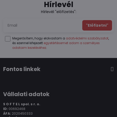
Hírlevél
Hírlevél "előfizetés":
"Előfizetni"
Megerősítem, hogy elolvastam a
adatvédelmi szabályzatot
,
és ezennel kifejezett
egyetértésemet adom a személyes
adataim kezeléséhez
.
Fontos linkek
Vállalati adatok
S O F T E L spol.
s r. o.
ID:
00692468
ÁFA:
2020450333