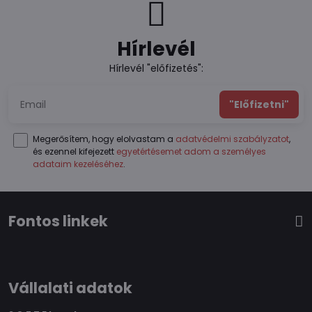
Hírlevél
Hírlevél "előfizetés":
"Előfizetni"
Megerősítem, hogy elolvastam a
adatvédelmi szabályzatot
,
és ezennel kifejezett
egyetértésemet adom a személyes
adataim kezeléséhez
.
Fontos linkek
Vállalati adatok