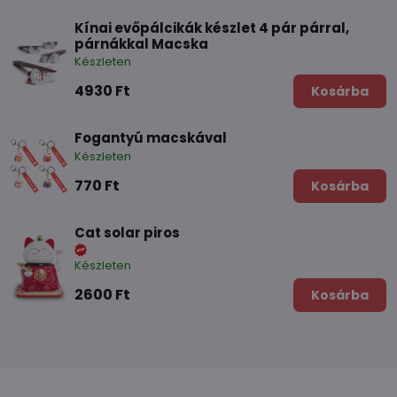
Kínai evőpálcikák készlet 4 pár párral,
párnákkal Macska
Készleten
4930 Ft
Kosárba
Fogantyú macskával
Készleten
770 Ft
Kosárba
Cat solar piros
Készleten
2600 Ft
Kosárba