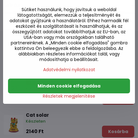
Leírás
Sütiket használunk, hogy javítsuk a weboldal
látogatottságát, elemezzük a teljesítményét és
adatokat gyűjtsünk a használatáról. Ehhez harmadik fél
Fórum
0
eszközeit és szolgáltatásait is használhatjuk, és az
összegyűjtött adatokat továbbíthatjuk az EU-ban, az
USA-ban vagy más országokban található
partnereinknek. A „Minden cookie elfogadása" gombra
kattintva Ön beleegyezik ebbe a feldolgozásba. Az
alábbiakban részletes információkat talál, vagy
Alternatív termékek
módosíthatja a beállításait.
Adatvédelmi nyilatkozat
Macska kincses doboz fehér nagy
-10%
Minden cookie elfogadása
Készleten
Részletek megjelenítése
11180 Ft
Árengedmény 1120 Ft
Kosárba
10060 Ft
Cat solar
Készleten
2140 Ft
Kosárba