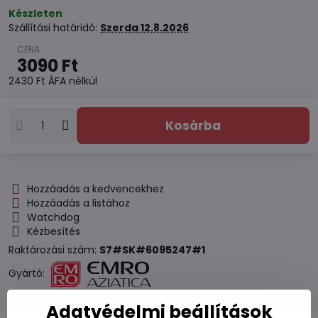
Készleten
Szállítási határidő:
Szerda
12.8.2026
3090 Ft
2430 Ft
ÁFA nélkül
Kosárba
Hozzáadás a kedvencekhez
Hozzáadás a listához
Watchdog
Kézbesítés
Raktározási szám:
S7#SK#6095247#1
Gyártó:
Adatvédelmi beállítások