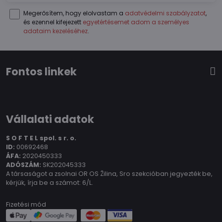
Megerősítem, hogy elolvastam a
adatvédelmi szabályzatot
,
és ezennel kifejezett
egyetértésemet adom a személyes
adataim kezeléséhez
.
Fontos linkek
Vállalati adatok
S O F T E L spol.
s r. o.
ID:
00692468
ÁFA:
2020450333
ADÓSZÁM:
SK202045333
A társaságot a zsolnai OR OS Žilina, Sro szekcióban jegyezték be,
kérjük, írja be a számot: 6/L.
Fizetési mód