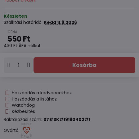
Többet olvasni
Készleten
Szállítási határidő:
Kedd
11.8.2026
550 Ft
430 Ft
ÁFA nélkül
Kosárba
Hozzáadás a kedvencekhez
Hozzáadás a listához
Watchdog
Kézbesítés
Raktározási szám:
S7#SK#19180402#1
Gyártó: