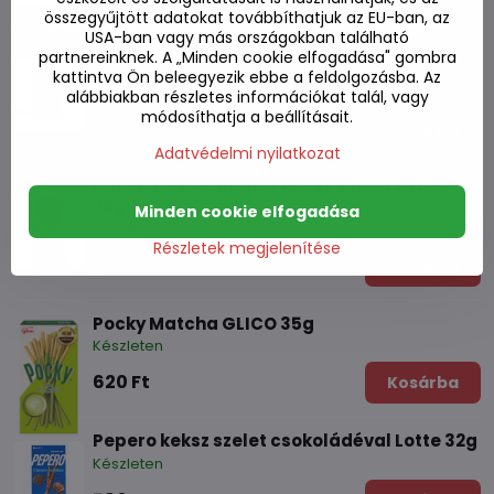
összegyűjtött adatokat továbbíthatjuk az EU-ban, az
USA-ban vagy más országokban található
Fehér barackos joghurt szelet TOKIMEKI
partnereinknek. A „Minden cookie elfogadása" gombra
40g
kattintva Ön beleegyezik ebbe a feldolgozásba. Az
Készleten
alábbiakban részletes információkat talál, vagy
módosíthatja a beállításait.
550 Ft
Kosárba
Adatvédelmi nyilatkozat
Csokoládé-banános Pocky szelet GLICO
25g
Minden cookie elfogadása
Készleten
Részletek megjelenítése
510 Ft
Kosárba
Pocky Matcha GLICO 35g
Készleten
620 Ft
Kosárba
Pepero keksz szelet csokoládéval Lotte 32g
Készleten