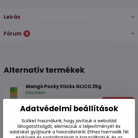
Leírás
Fórum
0
Alternatív termékek
Mangó Pocky Sticks GLICO 25g
Készleten
510 Ft
Kosárba
Adatvédelmi beállítások
Latte szelet TOKIMEKI 40g
Sütiket használunk, hogy javítsuk a weboldal
Készleten
látogatottságát, elemezzük a teljesítményét és
adatokat gyűjtsünk a használatáról. Ehhez harmadik fél
550 Ft
Kosárba
eszközeit és szolgáltatásait is használhatjuk, és az