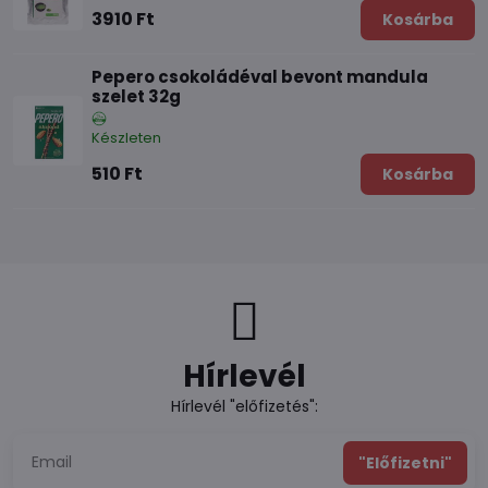
3910 Ft
Kosárba
Pepero csokoládéval bevont mandula
szelet 32g
Készleten
510 Ft
Kosárba
Hírlevél
Hírlevél "előfizetés":
"Előfizetni"