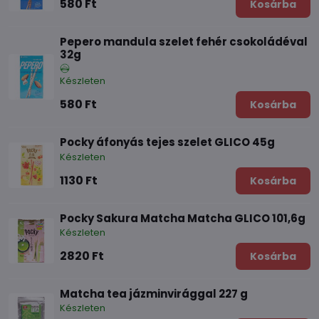
580 Ft
Kosárba
Pepero mandula szelet fehér csokoládéval
32g
Készleten
580 Ft
Kosárba
Pocky áfonyás tejes szelet GLICO 45g
Készleten
1130 Ft
Kosárba
Pocky Sakura Matcha Matcha GLICO 101,6g
Készleten
2820 Ft
Kosárba
Matcha tea jázminvirággal 227 g
Készleten