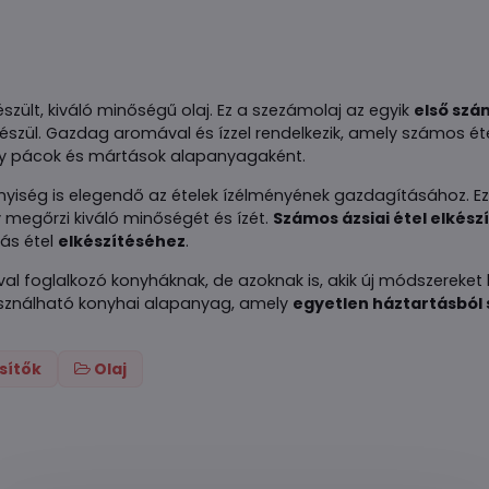
szült, kiváló minőségű olaj. Ez a szezámolaj az egyik
első szá
ül. Gazdag aromával és ízzel rendelkezik, amely számos éte
agy pácok és mártások alapanyagaként.
nyiség is elegendő az ételek ízélményének gazdagításához. E
megőrzi kiváló minőségét és ízét.
Számos ázsiai étel elkés
más étel
elkészítéséhez
.
val foglalkozó konyháknak, de azoknak is, akik új módszereket
asználható konyhai alapanyag, amely
egyetlen háztartásból
esítők
Olaj