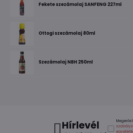
Fekete szezámolaj SANFENG 227ml
Ottogi szezámolaj 80ml
Szezámolaj NBH 250ml
Megerősí
Hírlevél
szabályz
egyetért