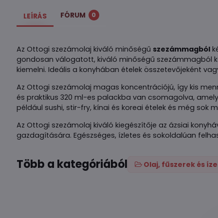
FÓRUM
0
LEÍRÁS
Az Ottogi szezámolaj kiváló minőségű
szezámmagból
ké
gondosan válogatott, kiváló minőségű szezámmagból kész
kiemelni. Ideális a konyhában ételek összetevőjeként v
Az Ottogi szezámolaj magas koncentrációjú, így kis men
és praktikus 320 ml-es palackba van csomagolva, amely 
például sushi, stir-fry, kínai és koreai ételek és még sok 
Az Ottogi szezámolaj kiváló kiegészítője az ázsiai konyhá
gazdagítására. Egészséges, ízletes és sokoldalúan felh
Több a kategóriából
Olaj, fűszerek és íz