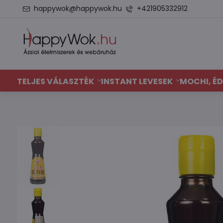
happywok@happywok.hu
+421905332912
TELJES VÁLASZTÉK
INSTANT LEVESEK
MOCHI, ÉD