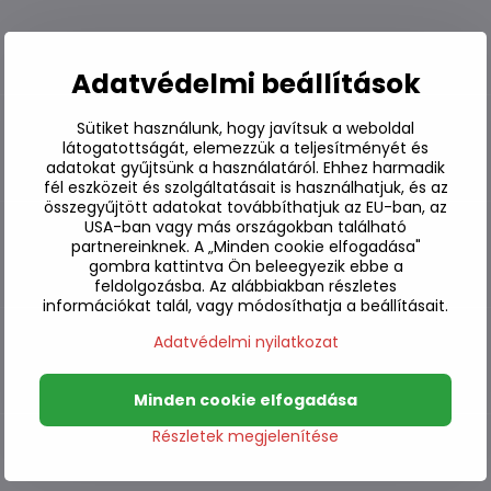
Adatvédelmi beállítások
Sütiket használunk, hogy javítsuk a weboldal
látogatottságát, elemezzük a teljesítményét és
Készleten
adatokat gyűjtsünk a használatáról. Ehhez harmadik
fél eszközeit és szolgáltatásait is használhatjuk, és az
összegyűjtött adatokat továbbíthatjuk az EU-ban, az
USA-ban vagy más országokban található
partnereinknek. A „Minden cookie elfogadása"
Készleten
gombra kattintva Ön beleegyezik ebbe a
feldolgozásba. Az alábbiakban részletes
információkat talál, vagy módosíthatja a beállításait.
Adatvédelmi nyilatkozat
Készleten
Minden cookie elfogadása
Részletek megjelenítése
Készleten