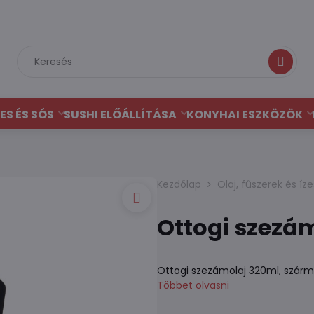
Keresés
ES ÉS SÓS
SUSHI ELŐÁLLÍTÁSA
KONYHAI ESZKÖZÖK
Kezdőlap
Olaj, fűszerek és íze
Ottogi szezá
Ottogi szezámolaj 320ml, szárm
Többet olvasni