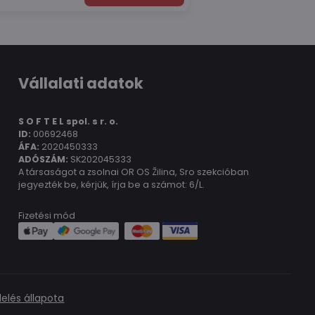
Vállalati adatok
S O F T E L spol.
s r. o.
ID:
00692468
ÁFA:
2020450333
ADÓSZÁM:
SK202045333
A társaságot a zsolnai OR OS Žilina, Sro szekcióban
jegyezték be, kérjük, írja be a számot: 6/L.
Fizetési mód
elés állapota