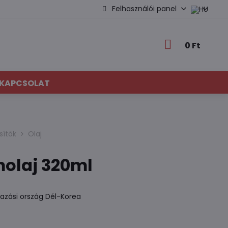
Felhasználói panel
0 Ft
KAPCSOLAT
sítők
Olaj
molaj 320ml
azási ország Dél-Korea