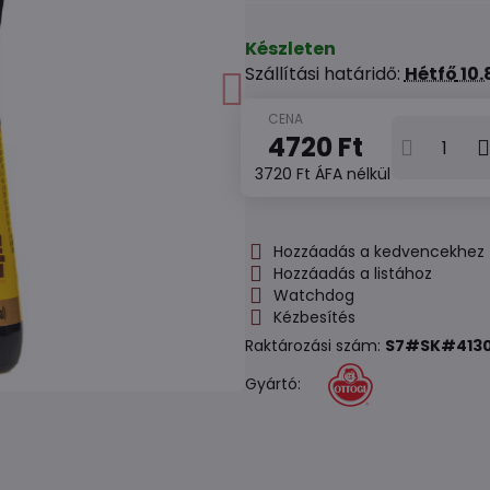
Készleten
Szállítási határidő:
Hétfő
10.
4720 Ft
3720 Ft
ÁFA nélkül
Hozzáadás a kedvencekhez
Hozzáadás a listához
Watchdog
Kézbesítés
Raktározási szám:
S7#SK#413
Gyártó: