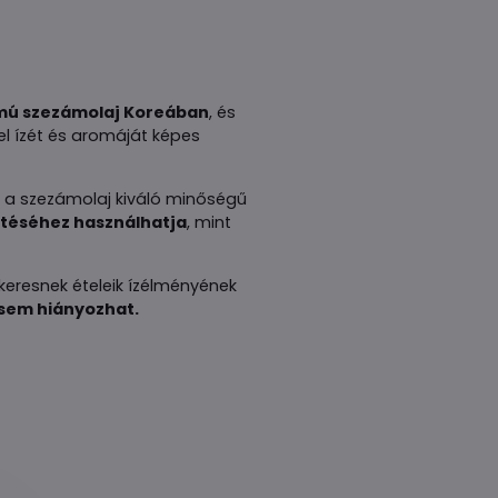
mú szezámolaj Koreában
, és
l ízét és aromáját képes
z a szezámolaj kiváló minőségű
zítéséhez használhatja
, mint
 keresnek ételeik ízélményének
 sem hiányozhat.