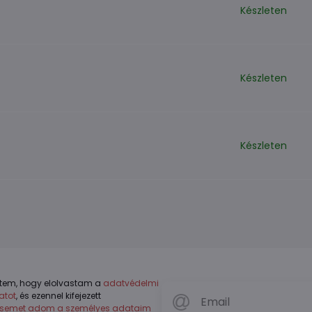
Készleten
Készleten
Készleten
tem, hogy elolvastam a
adatvédelmi
atot
, és ezennel kifejezett
ésemet adom a személyes adataim