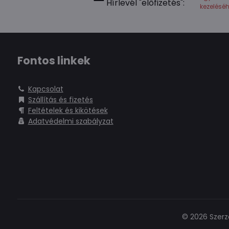
Hírlevél "előfizetés":
kezelésé
Fontos linkek
Kapcsolat
Szállítás és fizetés
Feltételek és kikötések
Adatvédelmi szabályzat
©
2026
Szerz