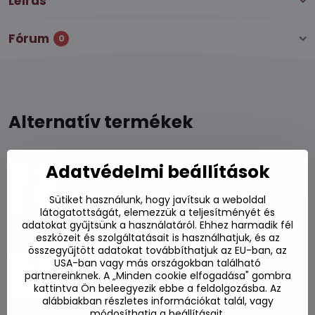
Leírás
Fórum
0
Alternatív termékek
Soju Chamisul Fresh JINRO 0,35 l
Adatvédelmi beállítások
Készleten
Sütiket használunk, hogy javítsuk a weboldal
1770 Ft
Kosárba
látogatottságát, elemezzük a teljesítményét és
adatokat gyűjtsünk a használatáról. Ehhez harmadik fél
eszközeit és szolgáltatásait is használhatjuk, és az
Soju Chum Churum alma 350ml
összegyűjtött adatokat továbbíthatjuk az EU-ban, az
USA-ban vagy más országokban található
Készleten
partnereinknek. A „Minden cookie elfogadása" gombra
kattintva Ön beleegyezik ebbe a feldolgozásba. Az
1500 Ft
Kosárba
alábbiakban részletes információkat talál, vagy
módosíthatja a beállításait.