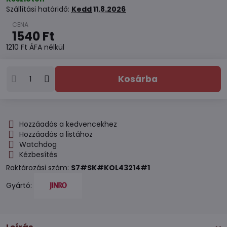
Szállítási határidő:
Kedd
11.8.2026
1540 Ft
1210 Ft
ÁFA nélkül
Kosárba
Hozzáadás a kedvencekhez
Hozzáadás a listához
Watchdog
Kézbesítés
Raktározási szám:
S7#SK#KOL43214#1
Gyártó: