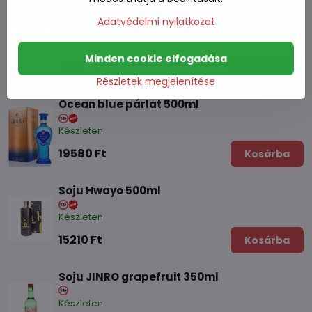
Soju JINRO őszibarack ízzel 350ml
Adatvédelmi nyilatkozat
Készleten
Minden cookie elfogadása
1500 Ft
Kosárba
Részletek megjelenítése
Ocean blue párlat 500ml
Készleten
19580 Ft
Kosárba
Soju Hwayo 500ml
Készleten
15210 Ft
Kosárba
Soju JINRO grapefruit 350ml
Készleten