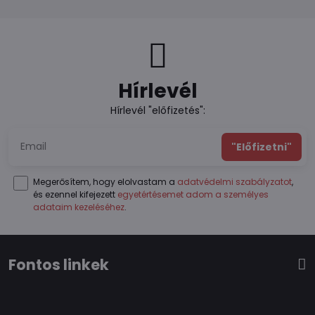
Hírlevél
Hírlevél "előfizetés":
"Előfizetni"
Megerősítem, hogy elolvastam a
adatvédelmi szabályzatot
,
és ezennel kifejezett
egyetértésemet adom a személyes
adataim kezeléséhez
.
Fontos linkek