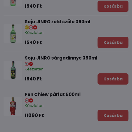
1540 Ft
Kosárba
Soju JINRO zöld szőlő 350ml
Készleten
1540 Ft
Kosárba
Soju JINRO sárgadinnye 350ml
Készleten
1540 Ft
Kosárba
Fen Chiew párlat 500ml
Készleten
11090 Ft
Kosárba