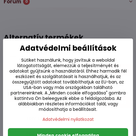
Fórum
0
Alternatív termékek
Adatvédelmi beállítások
Tom Kha leves mix LOBO 260g
Készleten
Sütiket használunk, hogy javítsuk a weboldal
látogatottságát, elemezzük a teljesítményét és
1770 Ft
Kosárba
adatokat gyűjtsünk a használatáról. Ehhez harmadik fél
eszközeit és szolgáltatásait is használhatjuk, és az
összegyűjtött adatokat továbbíthatjuk az EU-ban, az
Tészta thai kókuszleves YUM YUM 100g
USA-ban vagy más országokban található
Készleten
partnereinknek. A „Minden cookie elfogadása" gombra
kattintva Ön beleegyezik ebbe a feldolgozásba. Az
560 Ft
Kosárba
alábbiakban részletes információkat talál, vagy
módosíthatja a beállításait.
Tom Kha LOBO paszta 400g
Adatvédelmi nyilatkozat
Készleten
2060 Ft
Kosárba
Minden cookie elfogadása