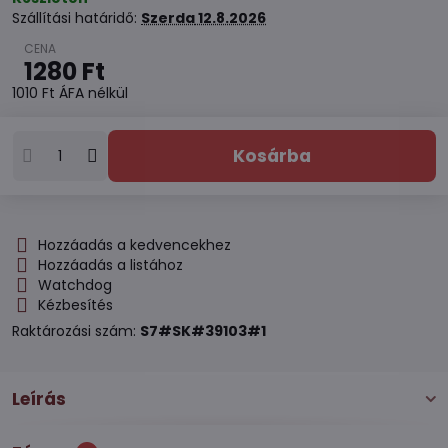
Szállítási határidő:
Szerda
12.8.2026
1280 Ft
1010 Ft
ÁFA nélkül
Kosárba
Hozzáadás a kedvencekhez
Hozzáadás a listához
Watchdog
Kézbesítés
Raktározási szám:
S7#SK#39103#1
Leírás