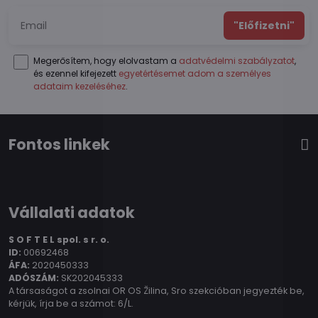
"Előfizetni"
Megerősítem, hogy elolvastam a
adatvédelmi szabályzatot
,
és ezennel kifejezett
egyetértésemet adom a személyes
adataim kezeléséhez
.
Fontos linkek
Vállalati adatok
S O F T E L spol.
s r. o.
ID:
00692468
ÁFA:
2020450333
ADÓSZÁM:
SK202045333
A társaságot a zsolnai OR OS Žilina, Sro szekcióban jegyezték be,
kérjük, írja be a számot: 6/L.