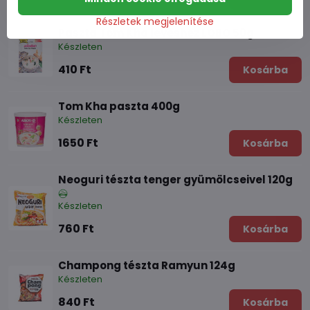
Részletek megjelenítése
Paszta Tom Kha leveshez LOBO 50g
Készleten
410 Ft
Kosárba
Tom Kha paszta 400g
Készleten
1650 Ft
Kosárba
Neoguri tészta tenger gyümölcseivel 120g
Készleten
760 Ft
Kosárba
Champong tészta Ramyun 124g
Készleten
840 Ft
Kosárba