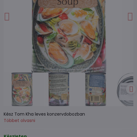
Kész Tom Kha leves konzervdobozban
Többet olvasni
Készleten