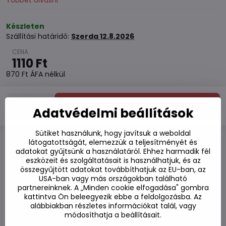
Többet olvasni
Készleten
Szállítási határidő:
Szerda
12.8.2026
1110 Ft
870 Ft
ÁFA nélkül
Kosárba
Adatvédelmi beállítások
Sütiket használunk, hogy javítsuk a weboldal
látogatottságát, elemezzük a teljesítményét és
Hozzáadás a kedvencekhez
adatokat gyűjtsünk a használatáról. Ehhez harmadik fél
eszközeit és szolgáltatásait is használhatjuk, és az
Hozzáadás a listához
összegyűjtött adatokat továbbíthatjuk az EU-ban, az
Watchdog
USA-ban vagy más országokban található
Kézbesítés
partnereinknek. A „Minden cookie elfogadása" gombra
Raktározási szám:
S7#SK#8004#1
kattintva Ön beleegyezik ebbe a feldolgozásba. Az
alábbiakban részletes információkat talál, vagy
Gyártó:
módosíthatja a beállításait.