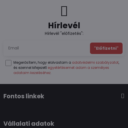
Hírlevél
Hírlevél "előfizetés":
"Előfizetni"
Megerősítem, hogy elolvastam a
adatvédelmi szabályzatot
,
és ezennel kifejezett
egyetértésemet adom a személyes
adataim kezeléséhez
.
Fontos linkek
Vállalati adatok