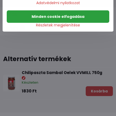
Adatvédelmi nyilatkozat
Leírás
Minden cookie elfogadása
Részletek megjelenítése
Fórum
0
Alternatív termékek
Chilipaszta Sambal Oelek VVMILL 750g
Készleten
1830 Ft
Kosárba