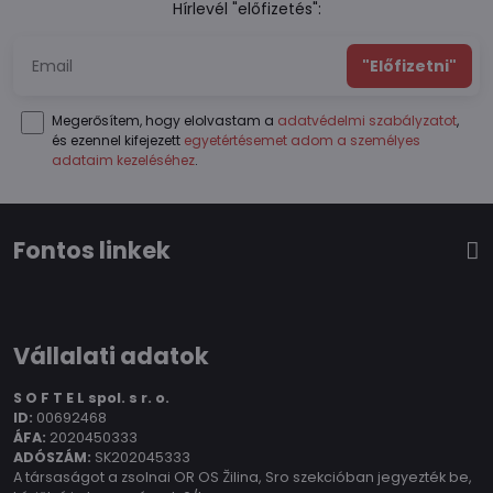
Hírlevél "előfizetés":
"Előfizetni"
Megerősítem, hogy elolvastam a
adatvédelmi szabályzatot
,
és ezennel kifejezett
egyetértésemet adom a személyes
adataim kezeléséhez
.
Fontos linkek
Vállalati adatok
S O F T E L spol.
s r. o.
ID:
00692468
ÁFA:
2020450333
ADÓSZÁM:
SK202045333
A társaságot a zsolnai OR OS Žilina, Sro szekcióban jegyezték be,