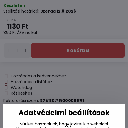
Készleten
Szállítási határidő:
Szerda
12.8.2026
1130 Ft
890 Ft
ÁFA nélkül
Kosárba
Hozzáadás a kedvencekhez
Hozzáadás a listához
Watchdog
Kézbesítés
Raktározási szám:
S7#SK#19200085#1
Adatvédelmi beállítások
Gyártó:
Sütiket használunk, hogy javítsuk a weboldal