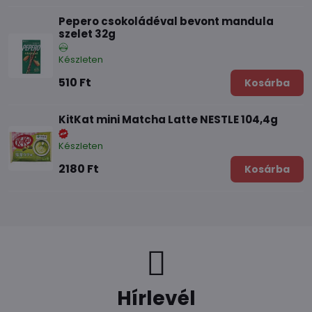
Pepero csokoládéval bevont mandula
szelet 32g
Készleten
510 Ft
Kosárba
KitKat mini Matcha Latte NESTLE 104,4g
Készleten
2180 Ft
Kosárba
Hírlevél