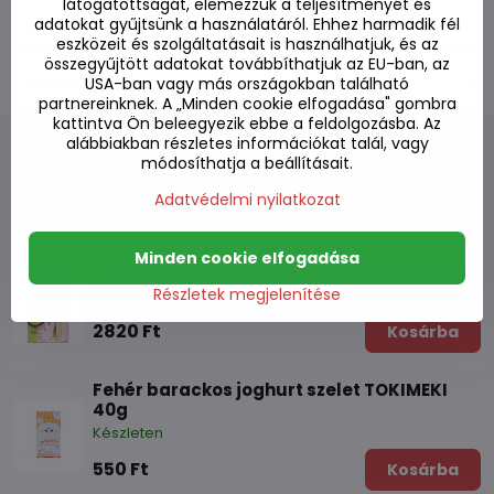
látogatottságát, elemezzük a teljesítményét és
Leírás
adatokat gyűjtsünk a használatáról. Ehhez harmadik fél
eszközeit és szolgáltatásait is használhatjuk, és az
összegyűjtött adatokat továbbíthatjuk az EU-ban, az
Fórum
USA-ban vagy más országokban található
0
partnereinknek. A „Minden cookie elfogadása" gombra
kattintva Ön beleegyezik ebbe a feldolgozásba. Az
alábbiakban részletes információkat talál, vagy
módosíthatja a beállításait.
Adatvédelmi nyilatkozat
Alternatív termékek
Minden cookie elfogadása
Pocky Sakura Matcha Matcha GLICO 101,6g
Részletek megjelenítése
Készleten
2820 Ft
Kosárba
Fehér barackos joghurt szelet TOKIMEKI
40g
Készleten
550 Ft
Kosárba