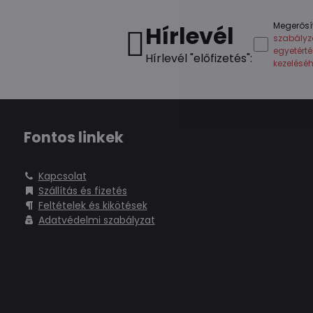
Megerősí
Hírlevél
szabályz
egyetért
Hírlevél "előfizetés":
kezelésé
Fontos linkek
Kapcsolat
Szállítás és fizetés
Feltételek és kikötések
Adatvédelmi szabályzat