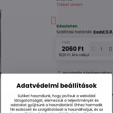
Többet olvasni
Készleten
Szállítási határidő:
Kedd
11.
2060 Ft
1620 Ft
ÁFA nélkül
Hozzáadás a kedvencekhez
Hozzáadás a listához
Watchdog
Adatvédelmi beállítások
Kézbesítés
Raktározási szám:
S7#SK#505
Sütiket használunk, hogy javítsuk a weboldal
látogatottságát, elemezzük a teljesítményét és
Gyártó:
adatokat gyűjtsünk a használatáról. Ehhez harmadik
fél eszközeit és szolgáltatásait is használhatjuk, és az