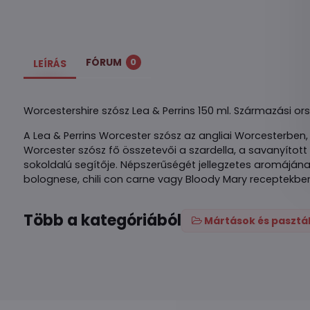
FÓRUM
0
LEÍRÁS
Worcestershire szósz Lea & Perrins 150 ml. Származási or
A Lea & Perrins Worcester szósz az angliai Worcesterben, 
Worcester szósz fő összetevői a szardella, a savanyít
sokoldalú segítője. Népszerűségét jellegzetes aromájának
bolognese, chili con carne vagy Bloody Mary receptekben 
Több a kategóriából
Mártások és pasztá