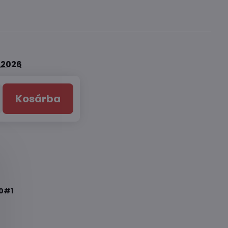
8.2026
Kosárba
0#1