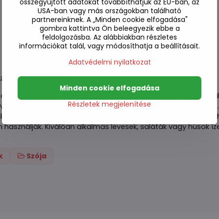
összegyűjtött adatokat továbbíthatjuk az EU-ban, az
USA-ban vagy más országokban található
partnereinknek. A „Minden cookie elfogadása"
gombra kattintva Ön beleegyezik ebbe a
feldolgozásba. Az alábbiakban részletes
információkat talál, vagy módosíthatja a beállításait.
Adatvédelmi nyilatkozat
szág Nagy-Britannia.
Minden cookie elfogadása
az eredeti, 1827-es recept szerint készült Worcester szósz. A 
Részletek megjelenítése
ott vöröshagyma és a malátaecetben pácolt illatos fokhagyma
 és sós ízének köszönheti. Klasszikusan a Lea & Perrins-t mar
használják. Kiválóan alkalmas levesek, saláták vagy húsok íze
k
Szója