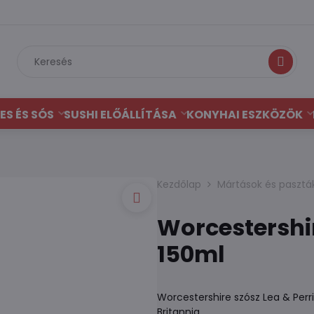
Keresés
ES ÉS SÓS
SUSHI ELŐÁLLÍTÁSA
KONYHAI ESZKÖZÖK
Kezdőlap
Mártások és pasztá
Worcestershi
150ml
Worcestershire szósz Lea & Perr
Britannia.