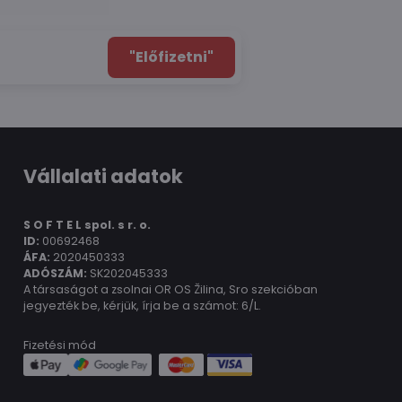
"Előfizetni"
Vállalati adatok
S O F T E L spol.
s r. o.
ID:
00692468
ÁFA:
2020450333
ADÓSZÁM:
SK202045333
A társaságot a zsolnai OR OS Žilina, Sro szekcióban
jegyezték be, kérjük, írja be a számot: 6/L.
Fizetési mód