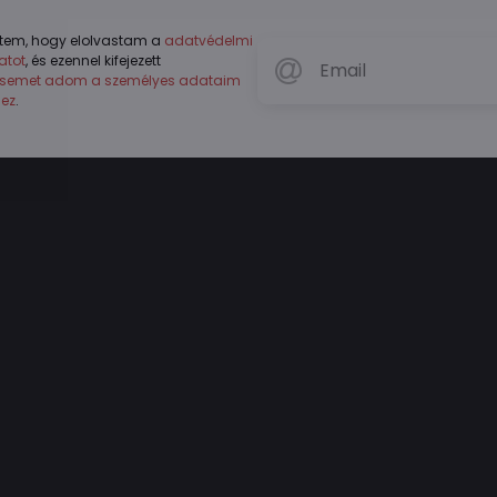
tem, hogy elolvastam a
adatvédelmi
atot
, és ezennel kifejezett
ésemet adom a személyes adataim
hez
.