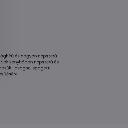
világhírű és nagyon népszerű
. Sok konyhában népszerű és
hasült, lasagne, spagetti
sítésére.