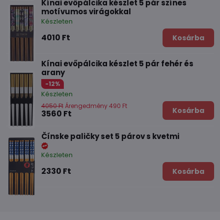
Kínai evőpálcika készlet 5 pár színes
motívumos virágokkal
Készleten
4010 Ft
Kosárba
Kínai evőpálcika készlet 5 pár fehér és
arany
-12%
Készleten
4050 Ft
Árengedmény 490 Ft
Kosárba
3560 Ft
Čínske paličky set 5 párov s kvetmi
Készleten
2330 Ft
Kosárba