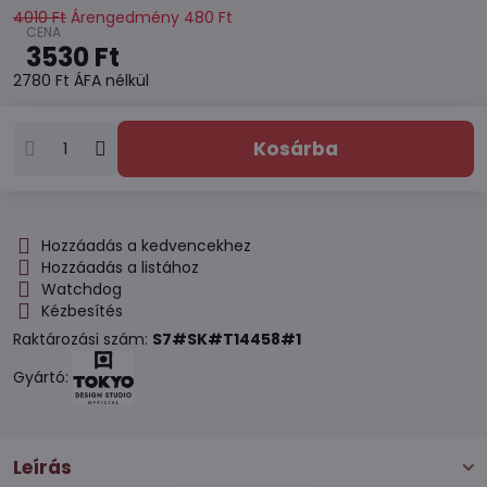
4010 Ft
Árengedmény
480 Ft
3530 Ft
2780 Ft
ÁFA nélkül
Kosárba
Hozzáadás a kedvencekhez
Hozzáadás a listához
Watchdog
Kézbesítés
Raktározási szám:
S7#SK#T14458#1
Gyártó:
Leírás