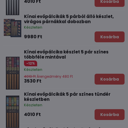
4010 Ft
Kosárba
Kínai evőpálcikák 5 párból álló készlet,
virágos párnákkal dobozban
Készleten
9980 Ft
Kosárba
Kínai evőpálcika készlet 5 pár színes
többféle mintával
-12%
Készleten
4010 Ft
Árengedmény 480 Ft
Kosárba
3530 Ft
Kínai evőpálcikák 5 pár színes tündér
készletben
Készleten
4010 Ft
Kosárba