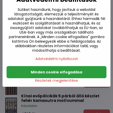
Kínai evőpálcikák 5 párból álló készlet
macska motívummal
Sütiket használunk, hogy javítsuk a weboldal
Készleten
látogatottságát, elemezzük a teljesítményét és
adatokat gyűjtsünk a használatáról. Ehhez harmadik fél
3090 Ft
Kosárba
eszközeit és szolgáltatásait is használhatjuk, és az
összegyűjtött adatokat továbbíthatjuk az EU-ban, az
USA-ban vagy más országokban található
Kínai evőpálcika készlet 4 pár panda
partnereinknek. A „Minden cookie elfogadása" gombra
párnával
kattintva Ön beleegyezik ebbe a feldolgozásba. Az
Készleten
alábbiakban részletes információkat talál, vagy
módosíthatja a beállításait.
4930 Ft
Kosárba
Adatvédelmi nyilatkozat
Kínai evőpálcika készlet 5 pár színes
motívummal Sárkány
Minden cookie elfogadása
Készleten
Részletek megjelenítése
4010 Ft
Kosárba
Kínai evőpálcikák 5 párból álló készlet
fehér kamasutra motívummal
Készleten