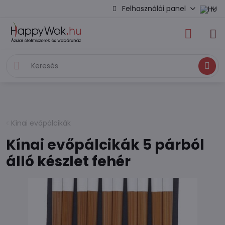
Felhasználói panel
Keresés
Kínai evőpálcikák
Kínai evőpálcikák 5 párból
álló készlet fehér