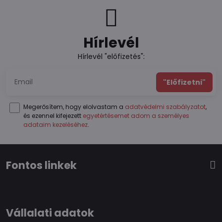
Hírlevél
Hírlevél "előfizetés":
"Előfizetni"
Megerősítem, hogy elolvastam a
adatvédelmi szabályzatot
,
és ezennel kifejezett
egyetértésemet adom a személyes
adataim kezeléséhez
.
Fontos linkek
Vállalati adatok