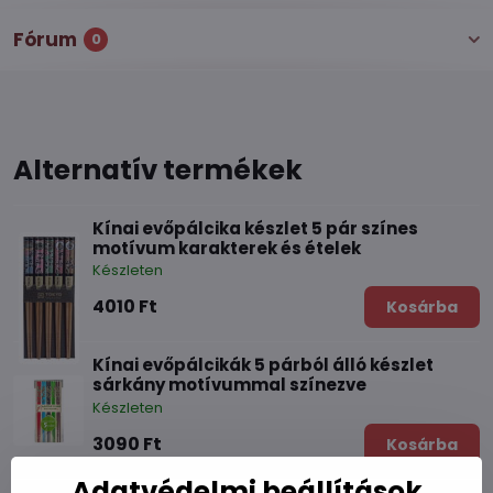
Fórum
0
Alternatív termékek
Kínai evőpálcika készlet 5 pár színes
motívum karakterek és ételek
Készleten
4010 Ft
Kosárba
Kínai evőpálcikák 5 párból álló készlet
sárkány motívummal színezve
Készleten
3090 Ft
Kosárba
Adatvédelmi beállítások