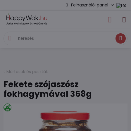
Felhasználói panel
Keresés
Mártások és paszták
Fekete szójaszósz
fokhagymával 368g