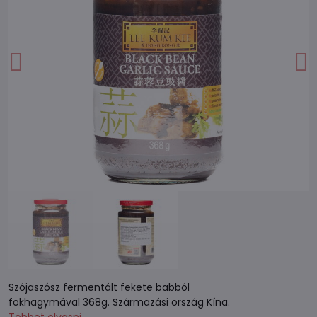
Szójaszósz fermentált fekete babból
fokhagymával 368g. Származási ország Kína.