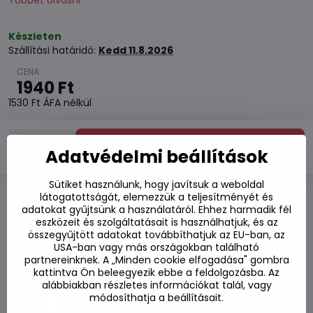
Többet olvasni
Készleten
Szállítási határidő:
Kedd
11.8.2026
1940 Ft
1530 Ft
ÁFA nélkül
Kosárba
Adatvédelmi beállítások
Sütiket használunk, hogy javítsuk a weboldal
látogatottságát, elemezzük a teljesítményét és
Hozzáadás a kedvencekhez
adatokat gyűjtsünk a használatáról. Ehhez harmadik fél
eszközeit és szolgáltatásait is használhatjuk, és az
Hozzáadás a listához
összegyűjtött adatokat továbbíthatjuk az EU-ban, az
Watchdog
USA-ban vagy más országokban található
Kézbesítés
partnereinknek. A „Minden cookie elfogadása" gombra
Raktározási szám:
S7#SK#Z00180#1
kattintva Ön beleegyezik ebbe a feldolgozásba. Az
alábbiakban részletes információkat talál, vagy
Gyártó:
módosíthatja a beállításait.