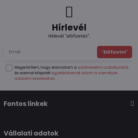
Hírlevél
Hírlevél "előfizetés":
"Előfizetni"
Megerősítem, hogy elolvastam a
adatvédelmi szabályzatot
,
és ezennel kifejezett
egyetértésemet adom a személyes
adataim kezeléséhez
.
Fontos linkek
Vállalati adatok