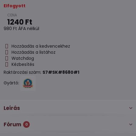
Elfogyott
1240 Ft
980 Ft
ÁFA nélkül
Hozzáadás a kedvencekhez
Hozzáadás a listához
Watchdog
Kézbesítés
Raktározási szám:
S7#SK#8680#1
Gyártó:
Leírás
Fórum
0