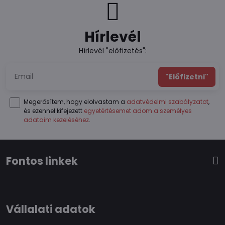
Hírlevél
Hírlevél "előfizetés":
"Előfizetni"
Megerősítem, hogy elolvastam a
adatvédelmi szabályzatot
,
és ezennel kifejezett
egyetértésemet adom a személyes
adataim kezeléséhez
.
Fontos linkek
Vállalati adatok