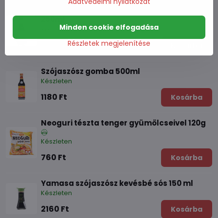
Adatvédelmi nyilatkozat
Shoyu természetesen erjesztett szójaszósz
250ml
Minden cookie elfogadása
Készleten
Részletek megjelenítése
1480 Ft
Kosárba
Szójaszósz gomba 500ml
Készleten
1180 Ft
Kosárba
Neoguri tészta tenger gyümölcseivel 120g
Készleten
760 Ft
Kosárba
Yamasa szójaszósz kevésbé sós 150 ml
Készleten
2160 Ft
Kosárba