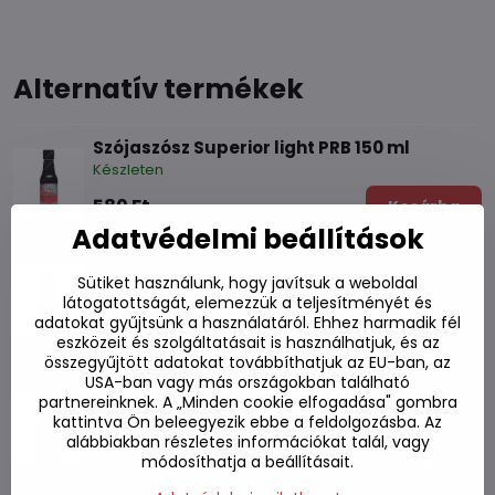
Alternatív termékek
Szójaszósz Superior light PRB 150 ml
Készleten
580 Ft
Kosárba
Adatvédelmi beállítások
Szójaszósz light 700 ml
Sütiket használunk, hogy javítsuk a weboldal
Készleten
látogatottságát, elemezzük a teljesítményét és
adatokat gyűjtsünk a használatáról. Ehhez harmadik fél
1960 Ft
Kosárba
eszközeit és szolgáltatásait is használhatjuk, és az
összegyűjtött adatokat továbbíthatjuk az EU-ban, az
USA-ban vagy más országokban található
Szójaszósz édes Kikkoman 250 ml
partnereinknek. A „Minden cookie elfogadása" gombra
kattintva Ön beleegyezik ebbe a feldolgozásba. Az
Készleten
alábbiakban részletes információkat talál, vagy
2290 Ft
Kosárba
módosíthatja a beállításait.