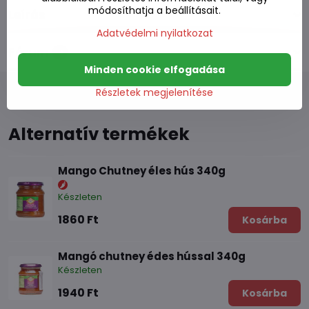
módosíthatja a beállításait.
Leírás
Adatvédelmi nyilatkozat
Fórum
0
Minden cookie elfogadása
Részletek megjelenítése
Alternatív termékek
Mango Chutney éles hús 340g
Készleten
1860 Ft
Kosárba
Mangó chutney édes hússal 340g
Készleten
1940 Ft
Kosárba