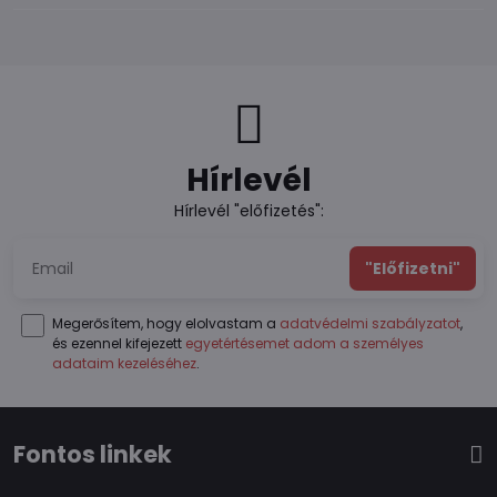
Hírlevél
Hírlevél "előfizetés":
"Előfizetni"
Megerősítem, hogy elolvastam a
adatvédelmi szabályzatot
,
és ezennel kifejezett
egyetértésemet adom a személyes
adataim kezeléséhez
.
Fontos linkek