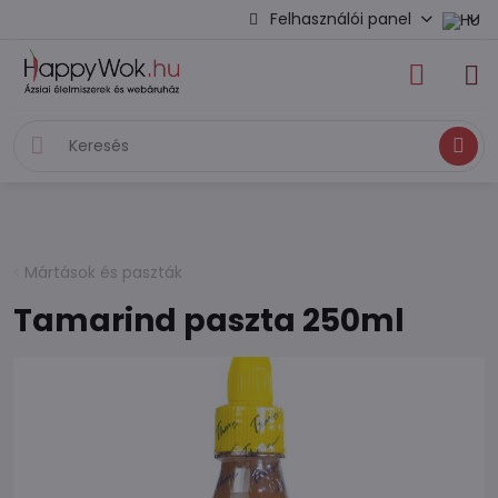
Felhasználói panel
Keresés
Mártások és paszták
Tamarind paszta 250ml