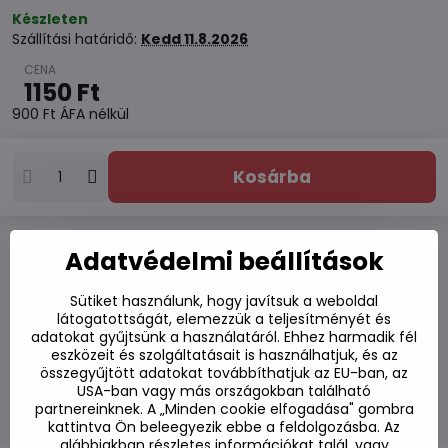
Készleten
Szállítási határidő:
Kedd
11.8.2026
1150 Ft
900 Ft
ÁFA nélkül
Kosárba
Adatvédelmi beállítások
Hozzáadás a kedvencekhez
Hozzáadás a listához
Sütiket használunk, hogy javítsuk a weboldal
Watchdog
látogatottságát, elemezzük a teljesítményét és
Kézbesítés
adatokat gyűjtsünk a használatáról. Ehhez harmadik fél
Raktározási szám:
S7#SK#16967#1
eszközeit és szolgáltatásait is használhatjuk, és az
összegyűjtött adatokat továbbíthatjuk az EU-ban, az
Gyártó:
USA-ban vagy más országokban található
partnereinknek. A „Minden cookie elfogadása" gombra
kattintva Ön beleegyezik ebbe a feldolgozásba. Az
alábbiakban részletes információkat talál, vagy