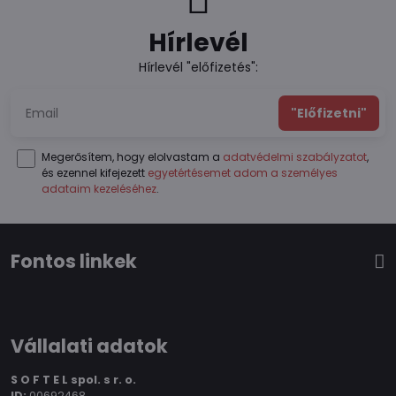
Hírlevél
Hírlevél "előfizetés":
"Előfizetni"
Megerősítem, hogy elolvastam a
adatvédelmi szabályzatot
,
és ezennel kifejezett
egyetértésemet adom a személyes
adataim kezeléséhez
.
Fontos linkek
Vállalati adatok
S O F T E L spol.
s r. o.
ID:
00692468