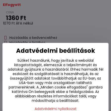
Elfogyott
1360 Ft
1070 Ft
ÁFA nélkül
Hozzáadás a kedvencekhez
Hozzáadás a listához
Watchdog
Adatvédelmi beállítások
Kézbesítés
Raktározási szám:
S7#SK#39681#1
Sütiket használunk, hogy javítsuk a weboldal
látogatottságát, elemezzük a teljesítményét és
Gyártó:
adatokat gyűjtsünk a használatáról. Ehhez harmadik fél
eszközeit és szolgáltatásait is használhatjuk, és az
összegyűjtött adatokat továbbíthatjuk az EU-ban, az
USA-ban vagy más országokban található
partnereinknek. A „Minden cookie elfogadása" gombra
Leírás
kattintva Ön beleegyezik ebbe a feldolgozásba. Az
alábbiakban részletes információkat talál, vagy
módosíthatja a beállításait.
Fórum
0
Adatvédelmi nyilatkozat