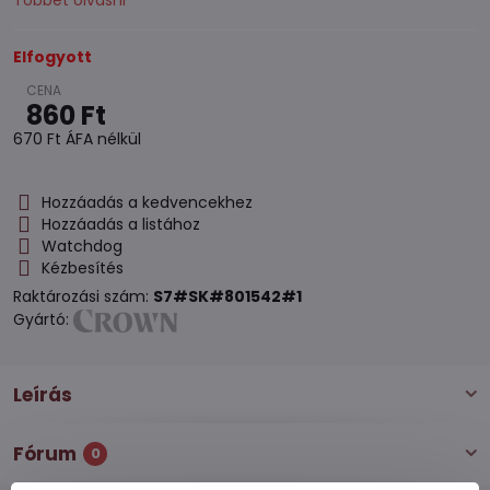
Többet olvasni
Elfogyott
860 Ft
670 Ft
ÁFA nélkül
Hozzáadás a kedvencekhez
Hozzáadás a listához
Watchdog
Kézbesítés
Raktározási szám:
S7#SK#801542#1
Gyártó:
Leírás
Fórum
0