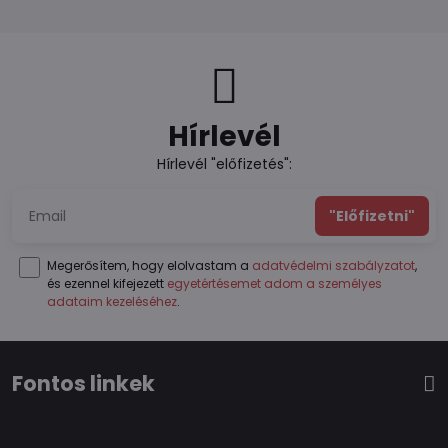
Hírlevél
Hírlevél "előfizetés":
"Előfizetni"
Megerősítem, hogy elolvastam a
adatvédelmi szabályzatot
,
és ezennel kifejezett
egyetértésemet adom a személyes
adataim kezeléséhez
.
Fontos linkek