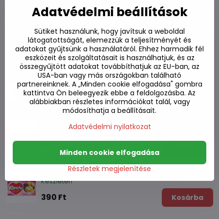
Adatvédelmi beállítások
Sütiket használunk, hogy javítsuk a weboldal
Alternatív termékek
látogatottságát, elemezzük a teljesítményét és
adatokat gyűjtsünk a használatáról. Ehhez harmadik fél
eszközeit és szolgáltatásait is használhatjuk, és az
összegyűjtött adatokat továbbíthatjuk az EU-ban, az
Csokoládéval töltött keksz Kancho Cup 95g
USA-ban vagy más országokban található
Készleten
partnereinknek. A „Minden cookie elfogadása" gombra
kattintva Ön beleegyezik ebbe a feldolgozásba. Az
920 Ft
Kosárba
alábbiakban részletes információkat talál, vagy
módosíthatja a beállításait.
Ananásszal töltött keksz 105g
Adatvédelmi nyilatkozat
Készleten
600 Ft
Kosárba
Minden cookie elfogadása
Részletek megjelenítése
Csokoládéval töltött keksz Kancho 42g
Készleten
390 Ft
Kosárba