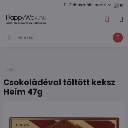
Felhasználói panel
Keresés
Édes
Csokoládéval töltött keksz
Heim 47g