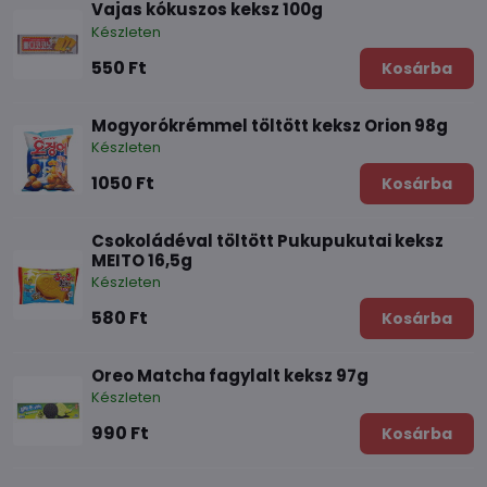
Vajas kókuszos keksz 100g
Készleten
550 Ft
Kosárba
Mogyorókrémmel töltött keksz Orion 98g
Készleten
1050 Ft
Kosárba
Csokoládéval töltött Pukupukutai keksz
MEITO 16,5g
Készleten
580 Ft
Kosárba
Oreo Matcha fagylalt keksz 97g
Készleten
990 Ft
Kosárba