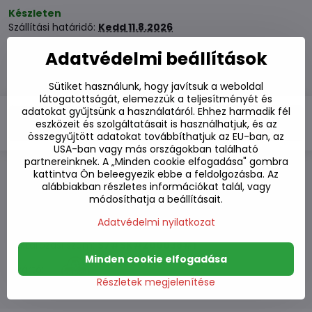
Készleten
Szállítási határidő:
Kedd
11.8.2026
Adatvédelmi beállítások
1110 Ft
870 Ft
ÁFA nélkül
Sütiket használunk, hogy javítsuk a weboldal
látogatottságát, elemezzük a teljesítményét és
adatokat gyűjtsünk a használatáról. Ehhez harmadik fél
Kosárba
eszközeit és szolgáltatásait is használhatjuk, és az
összegyűjtött adatokat továbbíthatjuk az EU-ban, az
USA-ban vagy más országokban található
partnereinknek. A „Minden cookie elfogadása" gombra
kattintva Ön beleegyezik ebbe a feldolgozásba. Az
Hozzáadás a kedvencekhez
alábbiakban részletes információkat talál, vagy
Hozzáadás a listához
módosíthatja a beállításait.
Watchdog
Adatvédelmi nyilatkozat
Kézbesítés
Raktározási szám:
S7#SK#Z00038#1
Minden cookie elfogadása
Gyártó:
Részletek megjelenítése