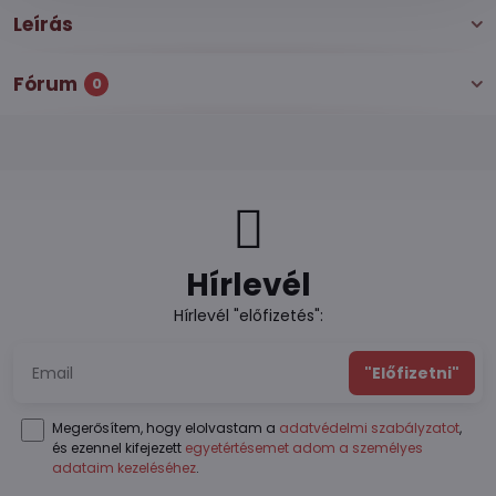
Leírás
Fórum
0
Hírlevél
Hírlevél "előfizetés":
"Előfizetni"
Megerősítem, hogy elolvastam a
adatvédelmi szabályzatot
,
és ezennel kifejezett
egyetértésemet adom a személyes
adataim kezeléséhez
.