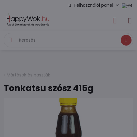
Felhasználói panel
Keresés
Mártások és paszták
Tonkatsu szósz 415g