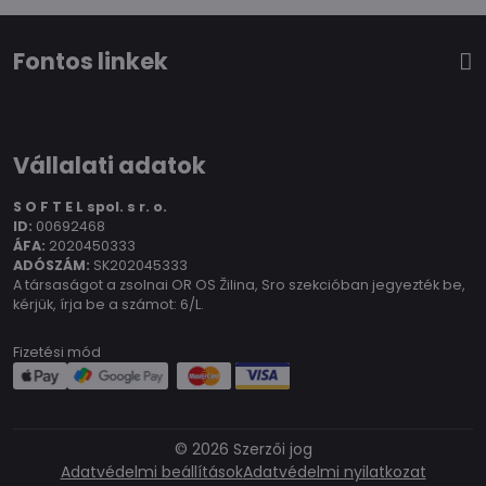
Fontos linkek
Vállalati adatok
S O F T E L spol.
s r. o.
ID:
00692468
ÁFA:
2020450333
ADÓSZÁM:
SK202045333
A társaságot a zsolnai OR OS Žilina, Sro szekcióban jegyezték be,
kérjük, írja be a számot: 6/L.
Fizetési mód
©
2026
Szerzői jog
Adatvédelmi beállítások
Adatvédelmi nyilatkozat