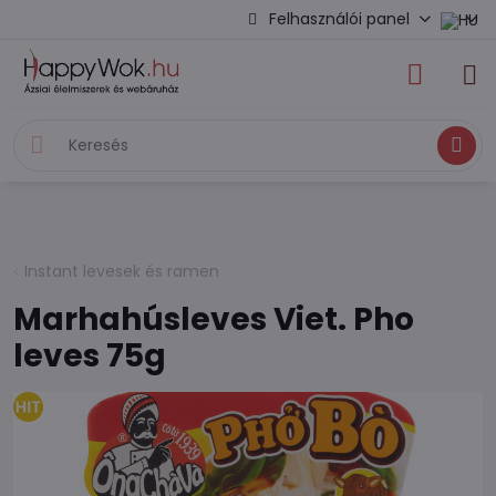
Felhasználói panel
Keresés
Instant levesek és ramen
Marhahúsleves Viet. Pho
leves 75g