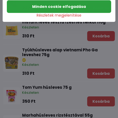
Minden cookie elfogadása
2370 Ft
Kosárba
Részletek megjelenítése
Instant leves tészta ízesítés nélkül 110g
Készleten
310 Ft
Kosárba
Tyúkhúsleves alap vietnami Pho Ga
leveshez 75g
Készleten
310 Ft
Kosárba
Tom Yum húsleves 75 g
Készleten
350 Ft
Kosárba
Marhahúsleves rizstésztával 55g