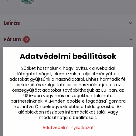
Leírás
Fórum
0
Adatvédelmi beállítások
Sütiket használunk, hogy javítsuk a weboldal
Alternatív termékek
látogatottságát, elemezzük a teljesítményét és
adatokat gyűjtsünk a használatáról. Ehhez harmadik fél
eszközeit és szolgáltatásait is használhatjuk, és az
összegyűjtött adatokat továbbíthatjuk az EU-ban, az
Dashi instant húsleves 40 g
USA-ban vagy más országokban található
Készleten
partnereinknek. A „Minden cookie elfogadása" gombra
kattintva Ön beleegyezik ebbe a feldolgozásba. Az
560 Ft
Kosárba
alábbiakban részletes információkat talál, vagy
módosíthatja a beállításait.
Marhahúsleves por Dashida 300g
Adatvédelmi nyilatkozat
Készleten