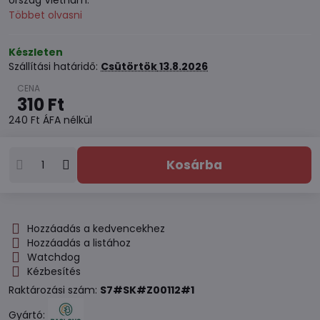
ország Vietnam.
Többet olvasni
Készleten
Szállítási határidő:
Csütörtök
13.8.2026
310 Ft
240 Ft
ÁFA nélkül
Kosárba
Hozzáadás a kedvencekhez
Hozzáadás a listához
Watchdog
Kézbesítés
Raktározási szám:
S7#SK#Z00112#1
Gyártó: