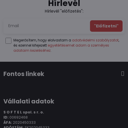
Hírlevél
Hírlevél "előfizetés":
"Előfizetni"
Megerősítem, hogy elolvastam a
adatvédelmi szabályzatot
,
és ezennel kifejezett
egyetértésemet adom a személyes
adataim kezeléséhez
.
Fontos linkek
Vállalati adatok
S O F T E L spol.
s r. o.
ID:
00692468
ÁFA:
2020450333
ADÓSZÁM:
SK202045333