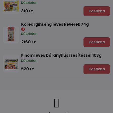
Készleten
310 Ft
Kosárba
Koreai ginseng leves keverék 74g
Készleten
2160 Ft
Kosárba
Finom leves bárányhús ízesítéssel 103g
Készleten
520 Ft
Kosárba