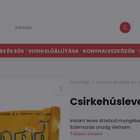
Keresés
ES ÉS SÓS
SUSHI ELŐÁLLÍTÁSA
KONYHAI ESZKÖZÖK
Kezdőlap
Instant levesek és
Csirkehúsleve
Instant leves áttetsző mungóbab 
Származási ország Vietnam.
Többet olvasni