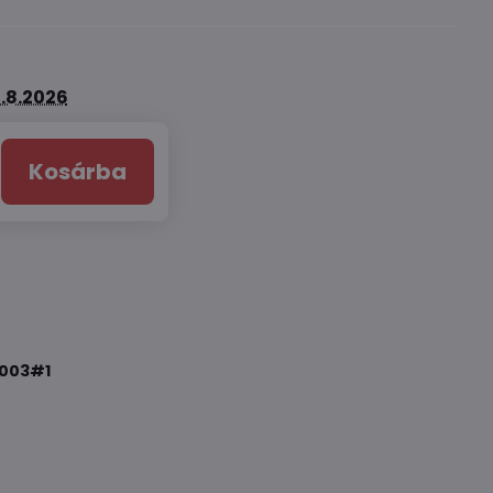
.8.2026
Kosárba
003#1