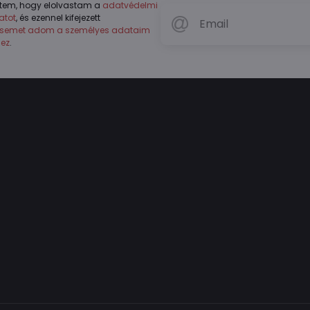
tem, hogy elolvastam a
adatvédelmi
atot
, és ezennel kifejezett
ésemet adom a személyes adataim
hez
.