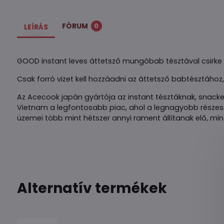
FÓRUM
0
LEÍRÁS
GOOD instant leves áttetsző mungóbab tésztával csirke 
Csak forró vizet kell hozzáadni az áttetsző babtésztához
Az Acecook japán gyártója az instant tésztáknak, snacke
Vietnam a legfontosabb piac, ahol a legnagyobb részesedé
üzemei több mint hétszer annyi rament állítanak elő, min
Alternatív termékek