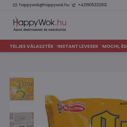
happywok@happywok.hu
+421905332912
TELJES VÁLASZTÉK
INSTANT LEVESEK
MOCHI, ÉD