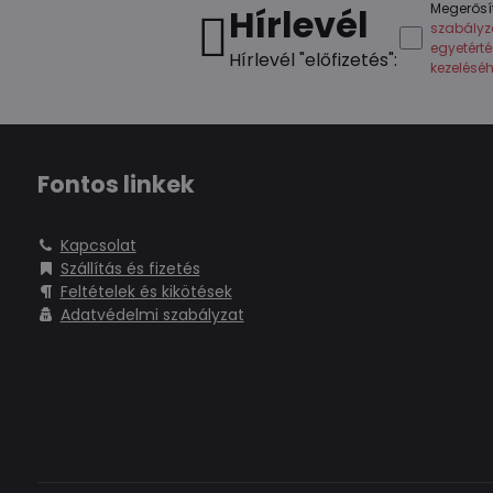
Megerősí
Hírlevél
szabályz
egyetért
Hírlevél "előfizetés":
kezelésé
Fontos linkek
Kapcsolat
Szállítás és fizetés
Feltételek és kikötések
Adatvédelmi szabályzat