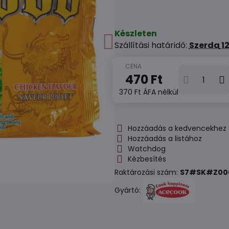
Készleten
Szállítási határidő:
Szerda
12
470 Ft
370 Ft
ÁFA nélkül
Hozzáadás a kedvencekhez
Hozzáadás a listához
Watchdog
Kézbesítés
Raktározási szám:
S7#SK#Z00
Gyártó: