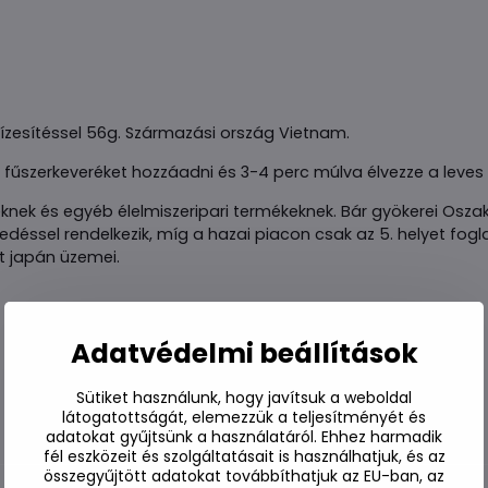
ízesítéssel 56g. Származási ország Vietnam.
, fűszerkeveréket hozzáadni és 3-4 perc múlva élvezze a leves 
knek és egyéb élelmiszeripari termékeknek. Bár gyökerei Osz
ssel rendelkezik, míg a hazai piacon csak az 5. helyet foglalj
t japán üzemei.
Adatvédelmi beállítások
Sütiket használunk, hogy javítsuk a weboldal
látogatottságát, elemezzük a teljesítményét és
adatokat gyűjtsünk a használatáról. Ehhez harmadik
fél eszközeit és szolgáltatásait is használhatjuk, és az
összegyűjtött adatokat továbbíthatjuk az EU-ban, az