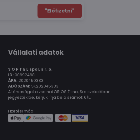
"Előfizetni"
Vállalati adatok
S O F T E L spol.
s r. o.
ID:
00692468
ÁFA:
2020450333
ADÓSZÁM:
SK202045333
A társaságot a zsolnai OR OS Žilina, Sro szekcióban
jegyezték be, kérjük, írja be a számot: 6/L.
Fizetési mód