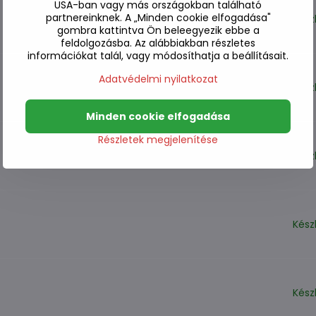
USA-ban vagy más országokban található
partnereinknek. A „Minden cookie elfogadása"
Kész
gombra kattintva Ön beleegyezik ebbe a
feldolgozásba. Az alábbiakban részletes
információkat talál, vagy módosíthatja a beállításait.
Adatvédelmi nyilatkozat
Kész
Minden cookie elfogadása
Részletek megjelenítése
Kész
Kész
Kész