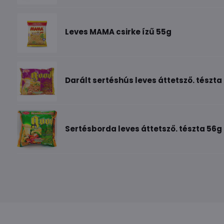
Leves MAMA csirke ízű 55g
Darált sertéshús leves áttetsző. tészta
Sertésborda leves áttetsző. tészta 56g