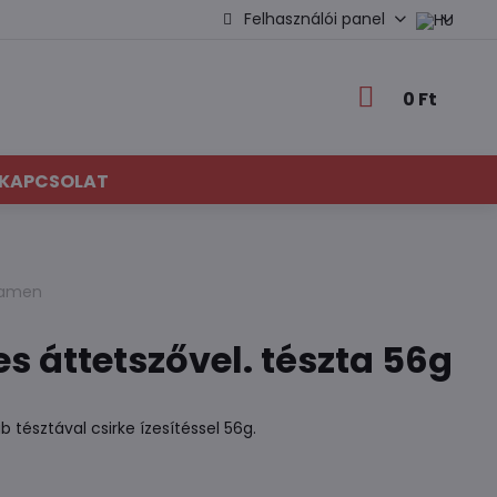
Felhasználói panel
0 Ft
KAPCSOLAT
 ramen
s áttetszővel. tészta 56g
tésztával csirke ízesítéssel 56g.