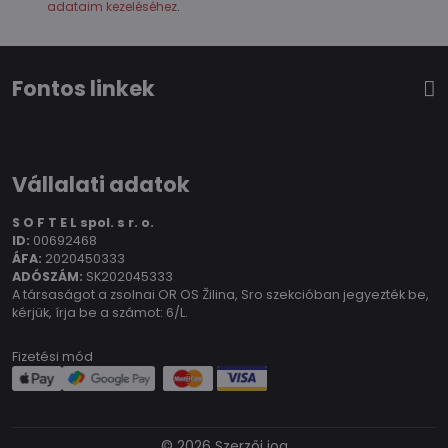
adataim kezeléséhez
.
Fontos linkek
Vállalati adatok
S O F T E L spol.
s r. o.
ID:
00692468
ÁFA:
2020450333
ADÓSZÁM:
SK202045333
A társaságot a zsolnai OR OS Žilina, Sro szekcióban jegyezték be,
kérjük, írja be a számot: 6/L.
Fizetési mód
©
2026
Szerzői jog