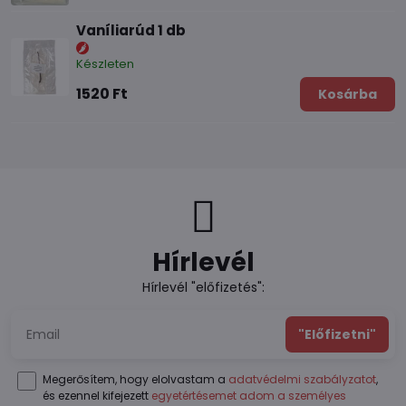
Vaníliarúd 1 db
Készleten
1520 Ft
Kosárba
Hírlevél
Hírlevél "előfizetés":
"Előfizetni"
Megerősítem, hogy elolvastam a
adatvédelmi szabályzatot
,
és ezennel kifejezett
egyetértésemet adom a személyes