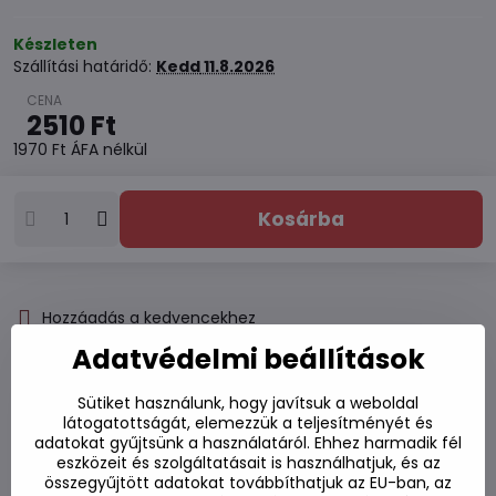
Készleten
Szállítási határidő:
Kedd
11.8.2026
2510 Ft
1970 Ft
ÁFA nélkül
Kosárba
Hozzáadás a kedvencekhez
Hozzáadás a listához
Adatvédelmi beállítások
Watchdog
Kézbesítés
Sütiket használunk, hogy javítsuk a weboldal
Raktározási szám:
S7#SK#606013#1
látogatottságát, elemezzük a teljesítményét és
adatokat gyűjtsünk a használatáról. Ehhez harmadik fél
Gyártó:
eszközeit és szolgáltatásait is használhatjuk, és az
összegyűjtött adatokat továbbíthatjuk az EU-ban, az