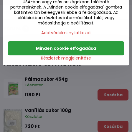
USA-ban vagy más országokban található
partnereinknek. A „Minden cookie elfogadása" gombra
Leírás
kattintva Ön beleegyezik ebbe a feldolgozásba. Az
alábbiakban részletes információkat talál, vagy
módosíthatja a beállításait.
Fórum
0
Adatvédelmi nyilatkozat
Minden cookie elfogadása
Részletek megjelenítése
Alternatív termékek
Pálmacukor 454g
Készleten
1180 Ft
Kosárba
Vaníliás cukor 100g
Készleten
720 Ft
Kosárba