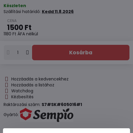
Készleten
Szállítási határidő:
Kedd
11.8.2026
1500 Ft
1180 Ft
ÁFA nélkül
Kosárba
Hozzáadás a kedvencekhez
Hozzáadás a listához
Watchdog
Kézbesítés
Raktározási szám:
S7#SK#605016#1
Gyártó: