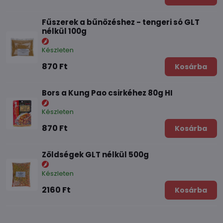
Fűszerek a bűnözéshez - tengeri só GLT
nélkül 100g
Készleten
870 Ft
Kosárba
Bors a Kung Pao csirkéhez 80g HI
Készleten
870 Ft
Kosárba
Zöldségek GLT nélkül 500g
Készleten
2160 Ft
Kosárba