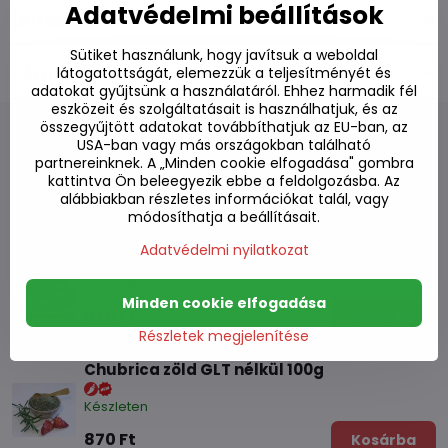
Adatvédelmi beállítások
Leírás
Sütiket használunk, hogy javítsuk a weboldal
Fórum
látogatottságát, elemezzük a teljesítményét és
0
adatokat gyűjtsünk a használatáról. Ehhez harmadik fél
eszközeit és szolgáltatásait is használhatjuk, és az
összegyűjtött adatokat továbbíthatjuk az EU-ban, az
USA-ban vagy más országokban található
partnereinknek. A „Minden cookie elfogadása" gombra
kattintva Ön beleegyezik ebbe a feldolgozásba. Az
Alternatív termékek
alábbiakban részletes információkat talál, vagy
módosíthatja a beállításait.
Vörös chubrica GLT nélkül 100g
Adatvédelmi nyilatkozat
Készleten
Minden cookie elfogadása
870 Ft
Kosárba
Részletek megjelenítése
Chubrica zöld GLT nélkül 100g
Készleten
870 Ft
Kosárba