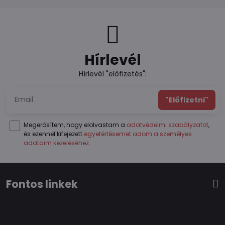
Hírlevél
Hírlevél "előfizetés":
"Előfizetni"
Megerősítem, hogy elolvastam a
adatvédelmi szabályzatot
,
és ezennel kifejezett
egyetértésemet adom a személyes
adataim kezeléséhez
.
Fontos linkek