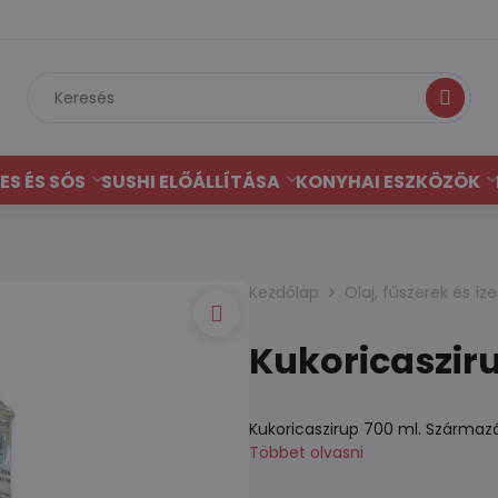
Keresés
ES ÉS SÓS
SUSHI ELŐÁLLÍTÁSA
KONYHAI ESZKÖZÖK
Kezdőlap
Olaj, fűszerek és íze
Kukoricaszir
Kukoricaszirup 700 ml. Származá
Többet olvasni