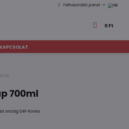
Felhasználói panel
0 Ft
KAPCSOLAT
sítők
up 700ml
si ország Dél-Korea.