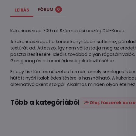
FÓRUM
0
LEÍRÁS
Kukoricaszirup 700 ml. Származási ország Dél-Korea.
A kukoricaszirupot a koreai konyhában sütéshez, párolásh
textúrát ad. Áttetsző, így nem változtatja meg az eredeti
paszta ízesítésére. Ideális továbbá olyan rágcsálnivaló
Gangjeong és a koreai édességek készítéséhez.
Ez egy tisztán természetes termék, amely semleges ízének
hűtött nyári italok édesítésére is használható. A kukori
alternatívájaként szolgál. Alkalmas minden olyan ételhez
Több a kategóriából
Olaj, fűszerek és íz