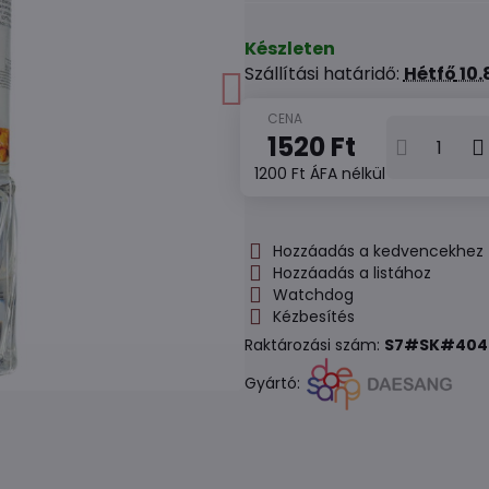
Készleten
Szállítási határidő:
Hétfő
10.
1520 Ft
1200 Ft
ÁFA nélkül
Hozzáadás a kedvencekhez
Hozzáadás a listához
Watchdog
Kézbesítés
Raktározási szám:
S7#SK#404
Gyártó: