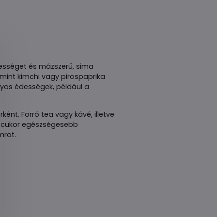
édességet és mázszerű, sima
amint kimchi vagy pirospaprika
nyos édességek, például a
nt. Forró tea vagy kávé, illetve
 a cukor egészségesebb
mrot.