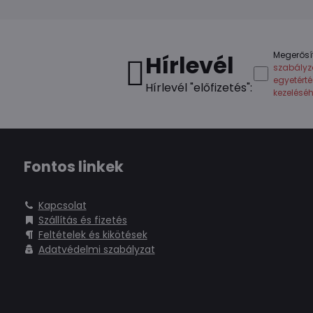
Megerősí
Hírlevél
szabályz
egyetért
Hírlevél "előfizetés":
kezelésé
Fontos linkek
Kapcsolat
Szállítás és fizetés
Feltételek és kikötések
Adatvédelmi szabályzat