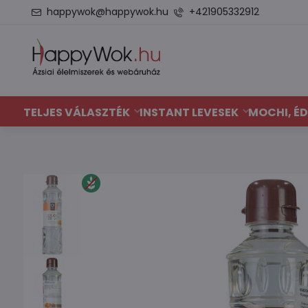
happywok@happywok.hu
+421905332912
TELJES VÁLASZTÉK
INSTANT LEVESEK
MOCHI, ÉD