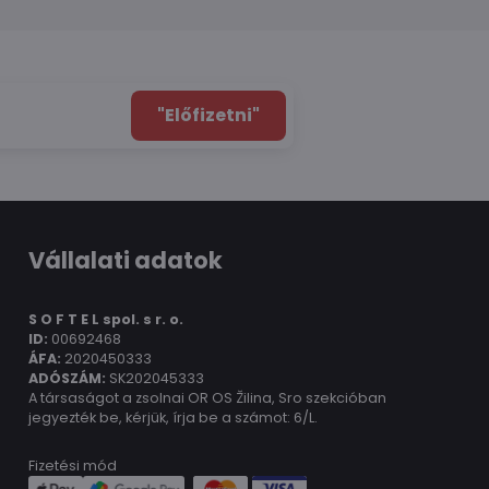
"Előfizetni"
Vállalati adatok
S O F T E L spol.
s r. o.
ID:
00692468
ÁFA:
2020450333
ADÓSZÁM:
SK202045333
A társaságot a zsolnai OR OS Žilina, Sro szekcióban
jegyezték be, kérjük, írja be a számot: 6/L.
Fizetési mód