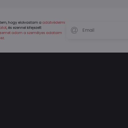
tem, hogy elolvastam a
adatvédelmi
atot
, és ezennel kifejezett
ésemet adom a személyes adataim
hez
.