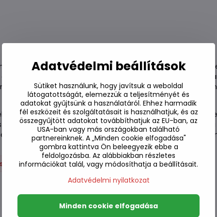
Adatvédelmi beállítások
oz, fűszerezéshez és grillezéshez használják. Egy csipetnyi 
 étel színét. Használja húsok, például bulgogi vagy borda, val
Sütiket használunk, hogy javítsuk a weboldal
k, mint a Mattang, a Tteokbokki és a sütés, valamint hagyomá
látogatottságát, elemezzük a teljesítményét és
adatokat gyűjtsünk a használatáról. Ehhez harmadik
fél eszközeit és szolgáltatásait is használhatjuk, és az
 köszönhetően szinte bármilyen ételhez alkalmas édesítőszerké
összegyűjtött adatokat továbbíthatjuk az EU-ban, az
caszirup előnye az univerzális felhasználhatósága. A méz vagy
USA-ban vagy más országokban található
 és fogáshoz, ahol édesíteni szeretnénk. Nem savasítja a gyo
partnereinknek. A „Minden cookie elfogadása"
gombra kattintva Ön beleegyezik ebbe a
feldolgozásba. Az alábbiakban részletes
esítők
Egyéb
információkat talál, vagy módosíthatja a beállításait.
Adatvédelmi nyilatkozat
Minden cookie elfogadása